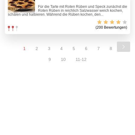
Für die Tarte mit Roten Rüben und Speck zunächst die
Roten Rüben in reichlich Salzwasser weich kochen,
schälen und halbieren. Während die Rüben kochen, den...
(200 Bewertungen)
1
2
3
4
5
6
7
8
9
10
11-12