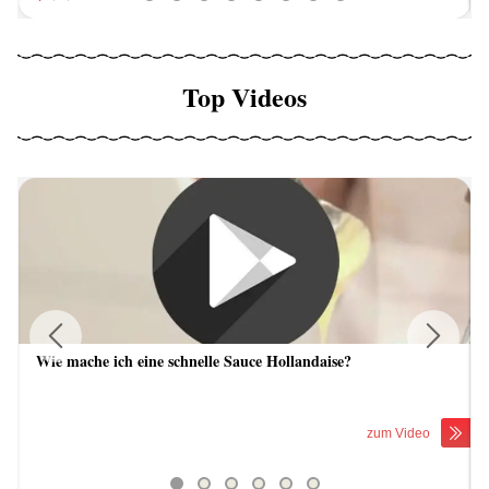
Top Videos
Wie mache ich eine schnelle Sauce Hollandaise?
Previous
Next
zum Video