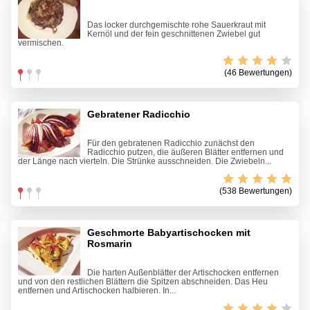
Das locker durchgemischte rohe Sauerkraut mit
Kernöl und der fein geschnittenen Zwiebel gut
vermischen.
(46 Bewertungen)
Gebratener Radicchio
Für den gebratenen Radicchio zunächst den
Radicchio putzen, die äußeren Blätter entfernen und
der Länge nach vierteln. Die Strünke ausschneiden. Die Zwiebeln...
(538 Bewertungen)
Geschmorte Babyartischocken mit
Rosmarin
Die harten Außenblätter der Artischocken entfernen
und von den restlichen Blättern die Spitzen abschneiden. Das Heu
entfernen und Artischocken halbieren. In...