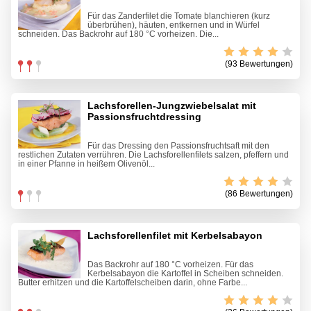
Für das Zanderfilet die Tomate blanchieren (kurz
überbrühen), häuten, entkernen und in Würfel
schneiden. Das Backrohr auf 180 °C vorheizen. Die...
(93 Bewertungen)
Lachsforellen-Jungzwiebelsalat mit
Passionsfruchtdressing
Für das Dressing den Passionsfruchtsaft mit den
restlichen Zutaten verrühren. Die Lachsforellenfilets salzen, pfeffern und
in einer Pfanne in heißem Olivenöl...
(86 Bewertungen)
Lachsforellenfilet mit Kerbelsabayon
Das Backrohr auf 180 °C vorheizen. Für das
Kerbelsabayon die Kartoffel in Scheiben schneiden.
Butter erhitzen und die Kartoffelscheiben darin, ohne Farbe...