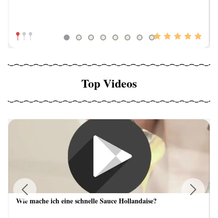
Top Videos
Wie mache ich eine schnelle Sauce Hollandaise?
Previous
Next