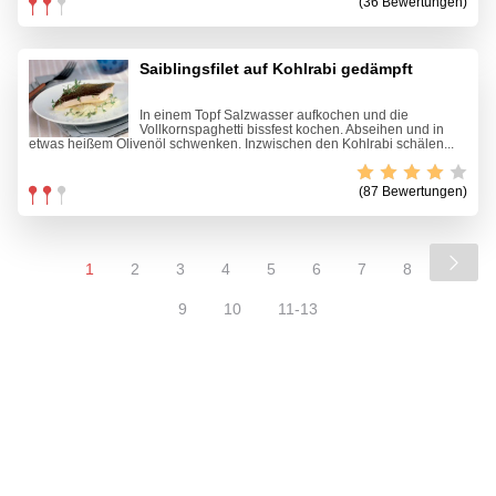
(36 Bewertungen)
Saiblingsfilet auf Kohlrabi gedämpft
In einem Topf Salzwasser aufkochen und die
Vollkornspaghetti bissfest kochen. Abseihen und in
etwas heißem Olivenöl schwenken. Inzwischen den Kohlrabi schälen...
(87 Bewertungen)
1
2
3
4
5
6
7
8
9
10
11-13