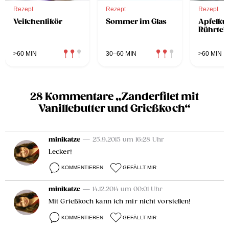
Rezept
Rezept
Rezept
Veilchenlikör
Sommer im Glas
Apfelku
Rührtei
>60 MIN
30–60 MIN
>60 MIN
28 Kommentare „Zanderfilet mit
Vanillebutter und Grießkoch“
minikatze
— 25.9.2015 um 16:28 Uhr
Lecker!
KOMMENTIEREN
GEFÄLLT MIR
minikatze
— 14.12.2014 um 00:01 Uhr
Mit Grießkoch kann ich mir nicht vorstellen!
KOMMENTIEREN
GEFÄLLT MIR