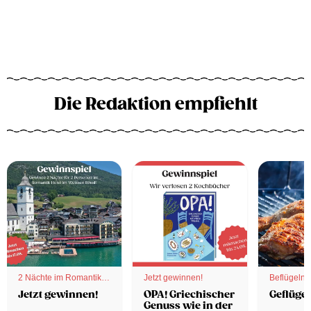
Die Redaktion empfiehlt
2 Nächte im Romantik
Jetzt gewinnen!
Beflügelnd
Hotel
Jetzt gewinnen!
OPA! Griechischer
Geflügel
Genuss wie in der