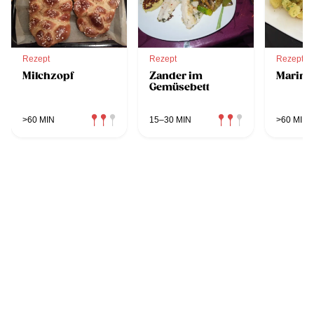
Rezept
Rezept
Rezept
Milchzopf
Zander im
Marinie
Gemüsebett
>60 MIN
15–30 MIN
>60 MIN