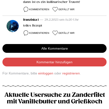
dann ist es ein kullinarischer Traum!
KOMMENTIEREN
GEFÄLLT MIR
franziska 1
— 28.2.2023 um 14:20 Uhr
tolles Rezept
KOMMENTIEREN
GEFÄLLT MIR
Alle Kommentare
Kommentar hinzufügen
Für Kommentare, bitte
einloggen
oder
registrieren
.
Aktuelle Usersuche zu Zanderfilet
mit Vanillebutter und Grießkoch