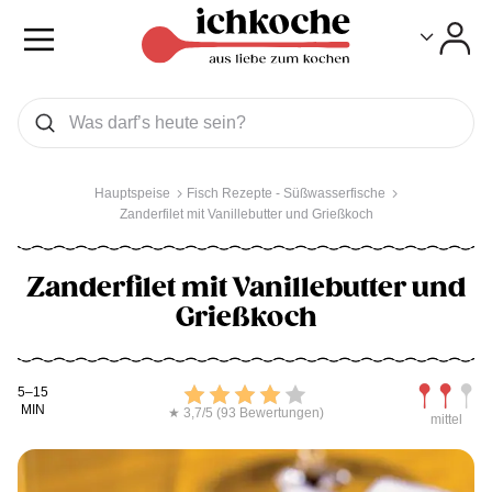
Toggle
Toggle
Was wollen Sie suchen
Suchen
Hauptspeise
Fisch Rezepte - Süßwasserfische
Zanderfilet mit Vanillebutter und Grießkoch
Zanderfilet mit Vanillebutter und
Grießkoch
Kochdauer
Bewerten
Schwierig
5–15
MIN
★ 3,7/5 (93 Bewertungen)
mittel