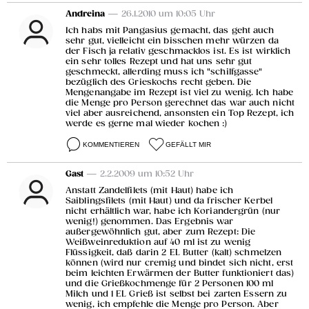
Andreina
— 26.1.2010 um 10:05 Uhr
Ich habs mit Pangasius gemacht, das geht auch
sehr gut, vielleicht ein bisschen mehr würzen da
der Fisch ja relativ geschmacklos ist. Es ist wirklich
ein sehr tolles Rezept und hat uns sehr gut
geschmeckt, allerding muss ich "schilfgasse"
bezüglich des Grieskochs recht geben. Die
Mengenangabe im Rezept ist viel zu wenig. Ich habe
die Menge pro Person gerechnet das war auch nicht
viel aber ausreichend, ansonsten ein Top Rezept, ich
werde es gerne mal wieder kochen :)
KOMMENTIEREN
GEFÄLLT MIR
Gast
— 2.2.2009 um 10:52 Uhr
Anstatt Zandelfilets (mit Haut) habe ich
Saiblingsfilets (mit Haut) und da frischer Kerbel
nicht erhältlich war, habe ich Koriandergrün (nur
wenig!) genommen. Das Ergebnis war
außergewöhnlich gut, aber zum Rezept: Die
Weißweinreduktion auf 40 ml ist zu wenig
Flüssigkeit, daß darin 2 EL Butter (kalt) schmelzen
können (wird nur cremig und bindet sich nicht, erst
beim leichten Erwärmen der Butter funktioniert das)
und die Grießkochmenge für 2 Personen 100 ml
Milch und 1 EL Grieß ist selbst bei zarten Essern zu
wenig, ich empfehle die Menge pro Person. Aber