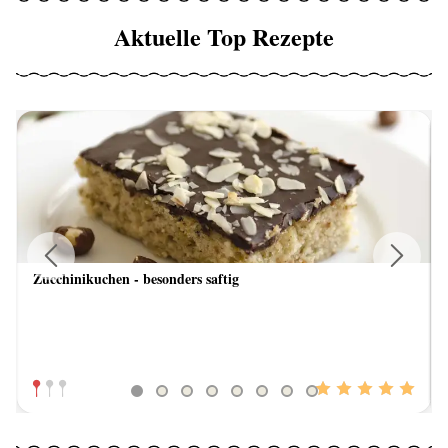
Aktuelle Top Rezepte
Zucchinikuchen - besonders saftig
Previous
Next