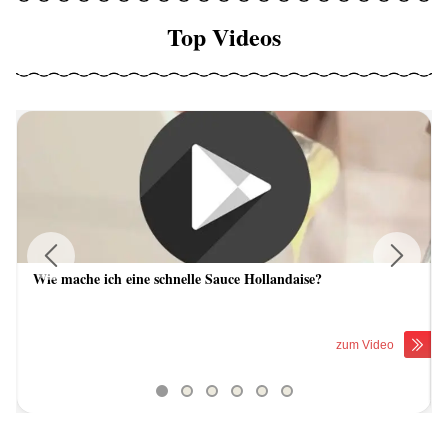
Top Videos
Wie mache ich eine schnelle Sauce Hollandaise?
Previous
Next
zum Video