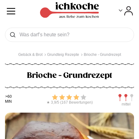
Toggle
Toggle
Was wollen Sie suchen
Suchen
Gebäck & Brot
Grundteig Rezepte
Brioche - Grundrezept
Brioche - Grundrezept
Kochdauer
Bewerten
Schwierig
>60
MIN
★ 3,9/5 (167 Bewertungen)
mittel