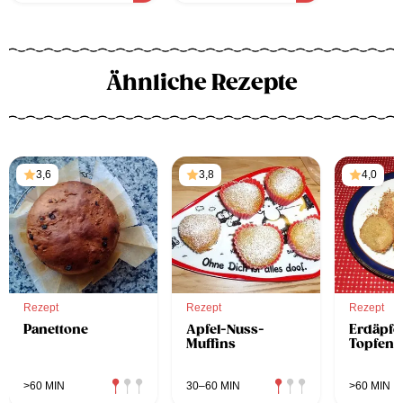
Ähnliche Rezepte
3,6
3,8
4,0
Rezept
Rezept
Rezept
Panettone
Apfel-Nuss-
Erdäpfe
Muffins
Topfenk
>60 MIN
30–60 MIN
>60 MIN