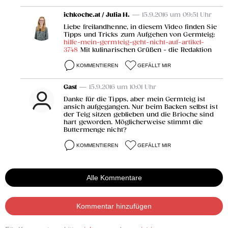
ichkoche.at / Julia H.
— 15.9.2016 um 09:51 Uhr
Liebe freilandhenne, in diesem Video finden Sie
Tipps und Tricks zum Aufgehen von Germteig:
hilfe-mein-germteig-geht-nicht-auf-artikel-
3748
Mit kulinarischen Grüßen - die Redaktion
KOMMENTIEREN
GEFÄLLT MIR
Gast
— 15.9.2016 um 10:01 Uhr
Danke für die Tipps, aber mein Germteig ist
ansich aufgegangen. Nur beim Backen selbst ist
der Teig sitzen geblieben und die Brioche sind
hart geworden. Möglicherweise stimmt die
Buttermenge nicht?
KOMMENTIEREN
GEFÄLLT MIR
Alle Kommentare
Kommentar hinzufügen