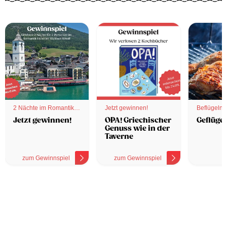
2 Nächte im Romantik
Jetzt gewinnen!
Beflügelnd
Hotel
Jetzt gewinnen!
OPA! Griechischer
Geflügel
Genuss wie in der
Taverne
zum Gewinnspiel
zum Gewinnspiel
z