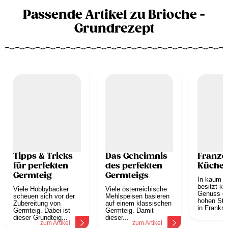
Passende Artikel zu Brioche -
Grundrezept
Tipps & Tricks
Das Geheimnis
Franzö
für perfekten
des perfekten
Küche
Germteig
Germteigs
In kaum e
besitzt ku
Viele Hobbybäcker
Viele österreichische
Genuss ei
scheuen sich vor der
Mehlspeisen basieren
hohen Stel
Zubereitung von
auf einem klassischen
in Frankrei
Germteig. Dabei ist
Germteig. Damit
z
dieser Grundteig...
dieser...
zum Artikel
zum Artikel