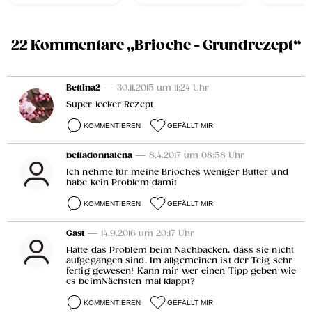
22 Kommentare „Brioche - Grundrezept“
Bettina2
— 30.11.2015 um 11:24 Uhr
Super lecker Rezept
KOMMENTIEREN
GEFÄLLT MIR
belladonnalena
— 8.4.2017 um 08:58 Uhr
Ich nehme für meine Brioches weniger Butter und
habe kein Problem damit
KOMMENTIEREN
GEFÄLLT MIR
Gast
— 14.9.2016 um 20:17 Uhr
Hatte das Problem beim Nachbacken, dass sie nicht
aufgegangen sind. Im allgemeinen ist der Teig sehr
fertig gewesen! Kann mir wer einen Tipp geben wie
es beimNächsten mal klappt?
KOMMENTIEREN
GEFÄLLT MIR