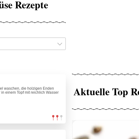
üse Rezepte
Aktuelle Top R
gel waschen, die holzigen Enden
in einem Topf mit reichlich Wasser