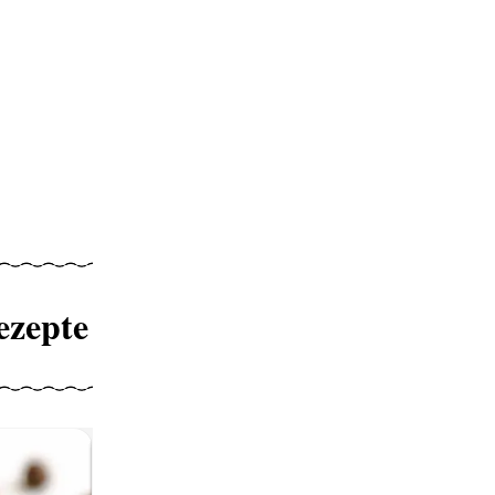
ezepte