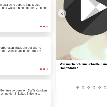
 Arbeitsfläche geben. Eine Mulde
und das Wasser hineingeben. Zu einem
Previous
vorbereiten. Backrohr auf 180° C
ßendem Wasser abspülen. Reis in
 Sauce aus Bratrückstand
Wie mache ich eine schnelle Sau
Hollandaise?
zum Video
z
 Gemüse vorbereiten: Dafür Karotten
n schneiden.In kaltes Salzwasser