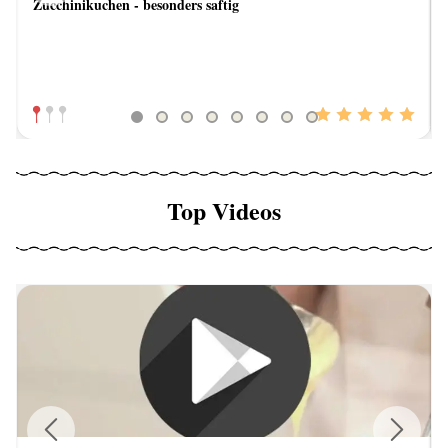
Zucchinikuchen - besonders saftig
Previous
Next
Top Videos