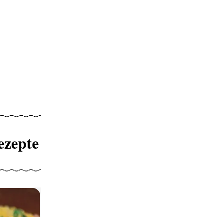
ezepte