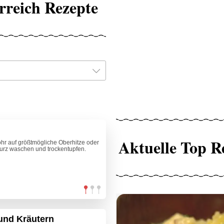
rreich Rezepte
Aktuelle Top R
hr auf größtmögliche Oberhitze oder
kurz waschen und trockentupfen.
 und Kräutern