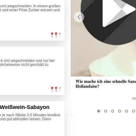
3 cm) wegschneiden. In einem großen
z und einer Prise Zucker würzen und
Previous
-4 cm) wegschneiden und nur bei
licherweise nicht geschält zu
 Sauce aus Bratrückstand
Wie mache ich eine schnelle Sau
Hollandaise?
zum Video
z
t Weißwein-Sabayon
r je nach Stärke 3-5 Minuten bissfest
nd gut abtropfen lassen. Dann