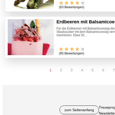
(63 Bewertungen)
Erdbeeren mit Balsamicoe
Für die Erdbeeren mit Balsamicoessig die
Staubzucker mit dem Balsamicoessig verr
marinieren. Etwa 50...
(85 Bewertungen)
1
2
3
4
5
6
7
Treuepro
zum Seitenanfang
Newslette