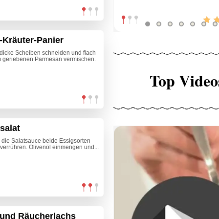
-Kräuter-Panier
m dicke Scheiben schneiden und flach
em geriebenen Parmesan vermischen.
Top Video
salat
r die Salatsauce beide Essigsorten
t verrühren. Olivenöl einmengen und...
 und Räucherlachs