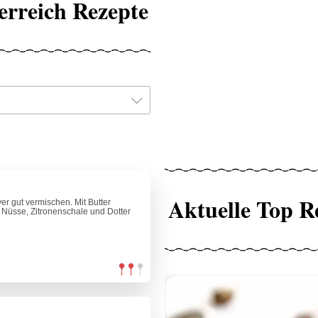
erreich Rezepte
Aktuelle Top R
er gut vermischen. Mit Butter
 Nüsse, Zitronenschale und Dotter