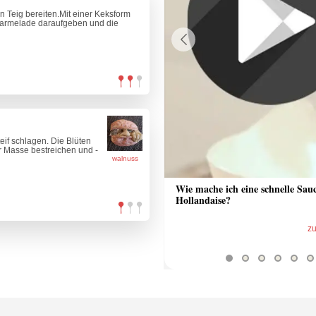
n Teig bereiten.Mit einer Keksform
Marmelade daraufgeben und die
Previous
eif schlagen. Die Blüten
r Masse bestreichen und -
walnuss
 Sauce aus Bratrückstand
Wie mache ich eine schnelle Sau
Hollandaise?
zum Video
z