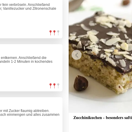
r fein verbröseln. Anschließend
, Vanillezucker und Zitronenschale
st entkernen. Anschließend die
Previous
andeln 1-2 Minuten in kochendes
r mit Zucker flaumig abtreiben.
asch einmengen und alles zusammen
toffel mit Schnittlauchsauce
Zucchinikuchen - besonders saft