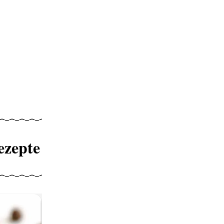
ezepte