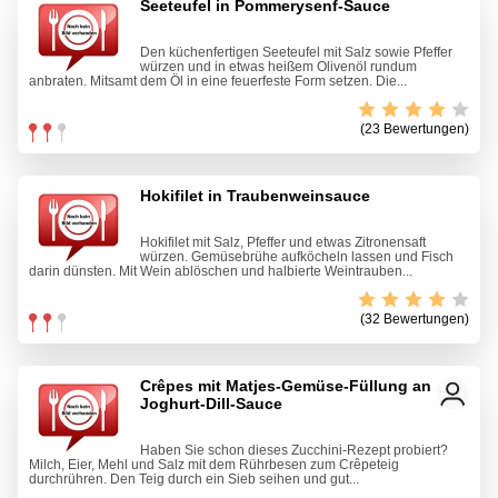
Seeteufel in Pommerysenf-Sauce
Den küchenfertigen Seeteufel mit Salz sowie Pfeffer
würzen und in etwas heißem Olivenöl rundum
anbraten. Mitsamt dem Öl in eine feuerfeste Form setzen. Die...
(23 Bewertungen)
Hokifilet in Traubenweinsauce
Hokifilet mit Salz, Pfeffer und etwas Zitronensaft
würzen. Gemüsebrühe aufköcheln lassen und Fisch
darin dünsten. Mit Wein ablöschen und halbierte Weintrauben...
(32 Bewertungen)
Crêpes mit Matjes-Gemüse-Füllung an
Joghurt-Dill-Sauce
Haben Sie schon dieses Zucchini-Rezept probiert?
Milch, Eier, Mehl und Salz mit dem Rührbesen zum Crêpeteig
durchrühren. Den Teig durch ein Sieb seihen und gut...