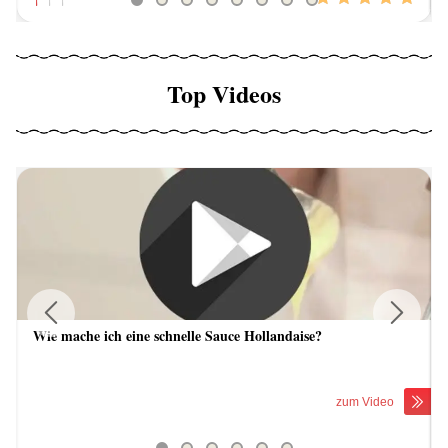
Top Videos
Wie mache ich eine schnelle Sauce Hollandaise?
Previous
Next
zum Video