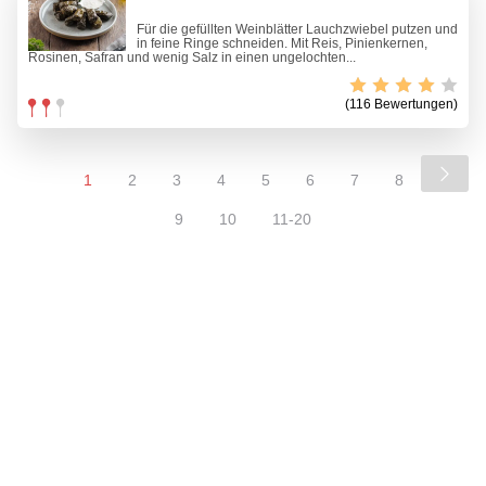
Für die gefüllten Weinblätter Lauchzwiebel putzen und
in feine Ringe schneiden. Mit Reis, Pinienkernen,
Rosinen, Safran und wenig Salz in einen ungelochten...
(116 Bewertungen)
1
2
3
4
5
6
7
8
9
10
11-20