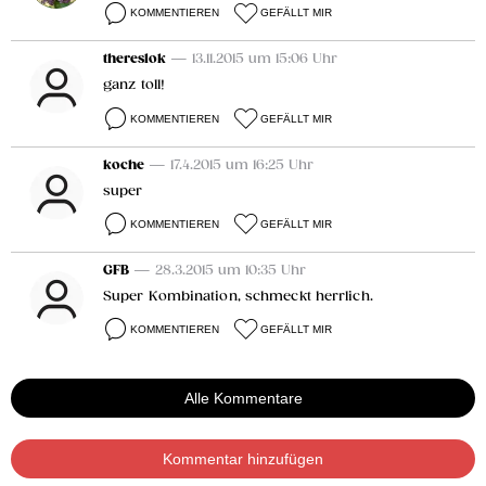
KOMMENTIEREN
GEFÄLLT MIR
thereslok
— 13.11.2015 um 15:06 Uhr
ganz toll!
KOMMENTIEREN
GEFÄLLT MIR
koche
— 17.4.2015 um 16:25 Uhr
super
KOMMENTIEREN
GEFÄLLT MIR
GFB
— 28.3.2015 um 10:35 Uhr
Super Kombination, schmeckt herrlich.
KOMMENTIEREN
GEFÄLLT MIR
Alle Kommentare
Kommentar hinzufügen