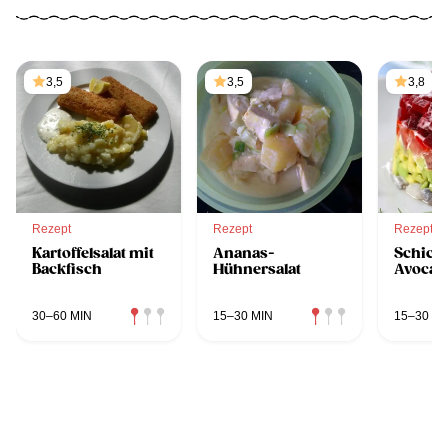
3,5
3,5
3,8
Rezept
Rezept
Rezept
Kartoffelsalat mit
Ananas-
Schicht
Backfisch
Hühnersalat
Avocad
30–60 MIN
15–30 MIN
15–30 MI