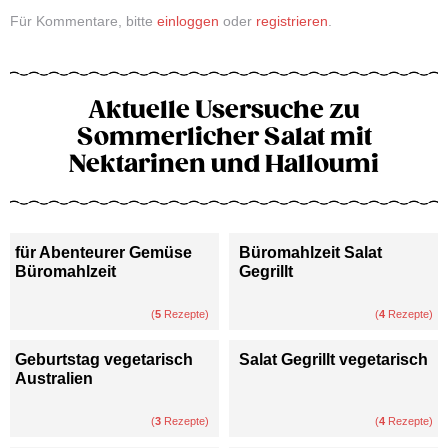
Für Kommentare, bitte
einloggen
oder
registrieren
.
Aktuelle Usersuche zu
Sommerlicher Salat mit
Nektarinen und Halloumi
für Abenteurer Gemüse
Büromahlzeit Salat
Büromahlzeit
Gegrillt
(
5
Rezepte)
(
4
Rezepte)
Geburtstag vegetarisch
Salat Gegrillt vegetarisch
Australien
(
3
Rezepte)
(
4
Rezepte)