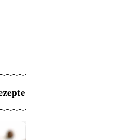
ezepte