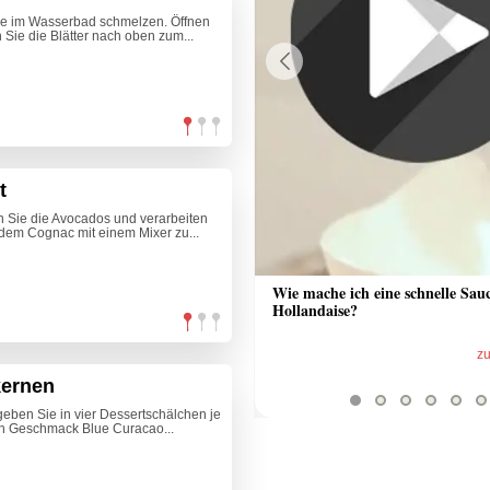
ade im Wasserbad schmelzen. Öffnen
Sie die Blätter nach oben zum...
Previous
t
en Sie die Avocados und verarbeiten
 dem Cognac mit einem Mixer zu...
 Sauce aus Bratrückstand
Wie mache ich eine schnelle Sau
Hollandaise?
zum Video
z
kernen
geben Sie in vier Dessertschälchen je
ch Geschmack Blue Curacao...