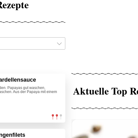
Rezepte
ardellensauce
Aktuelle Top R
iden. Papayas gut waschen,
aschen. Aus der Papaya mit einem
genfilets