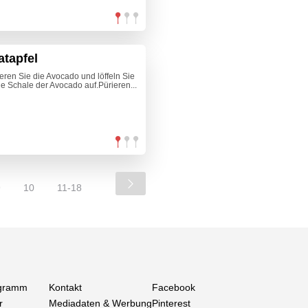
atapfel
ieren Sie die Avocado und löffeln Sie
e Schale der Avocado auf.Pürieren...
9
10
11-18
gramm
Kontakt
Facebook
r
Mediadaten & Werbung
Pinterest