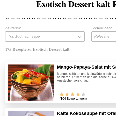
Exotisch Dessert kalt 
Zeitraum:
Sortiert nach:
Top 100 nach Tage
Relevanz
175 Rezepte zu Exotisch Dessert kalt
Mango-Papaya-Salat mit S
Mangos schälen und kleinwürfelig schne
halbieren, entkernen und die Kerne ausw
Ausstecher vorsichtig...
(104 Bewertungen)
Kalte Kokossuppe mit Oran