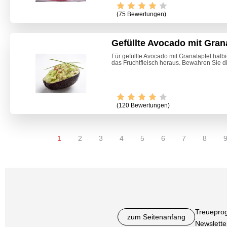
(75 Bewertungen)
Gefüllte Avocado mit Gran
Für gefüllte Avocado mit Granatapfel halb
das Fruchtfleisch heraus. Bewahren Sie di
(120 Bewertungen)
1
2
3
4
5
6
7
8
Treuepro
zum Seitenanfang
Newslette