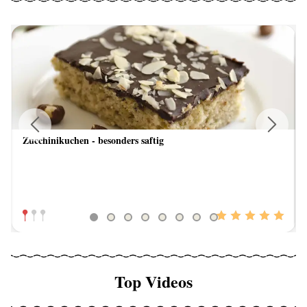
Zucchinikuchen - besonders saftig
Previous
Next
Top Videos