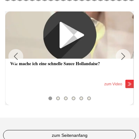
Wie mache ich eine schnelle Sauce Hollandaise?
Previous
Next
zum Video
zum Seitenanfang