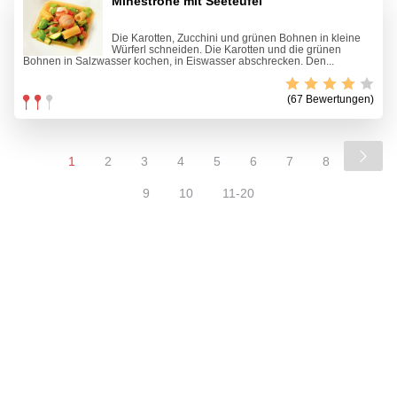
Minestrone mit Seeteufel
Die Karotten, Zucchini und grünen Bohnen in kleine
Würferl schneiden. Die Karotten und die grünen
Bohnen in Salzwasser kochen, in Eiswasser abschrecken. Den...
(67 Bewertungen)
1
2
3
4
5
6
7
8
9
10
11-20