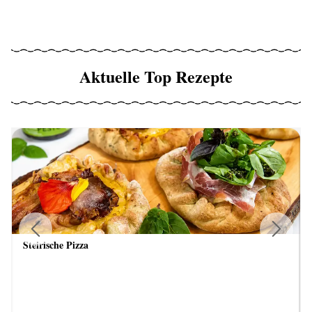
Aktuelle Top Rezepte
Steirische Pizza
Previous
Next