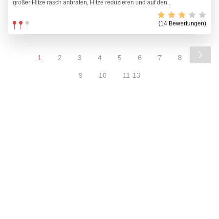
großer Hitze rasch anbraten, Hitze reduzieren und auf den...
(14 Bewertungen)
1
2
3
4
5
6
7
8
9
10
11-13