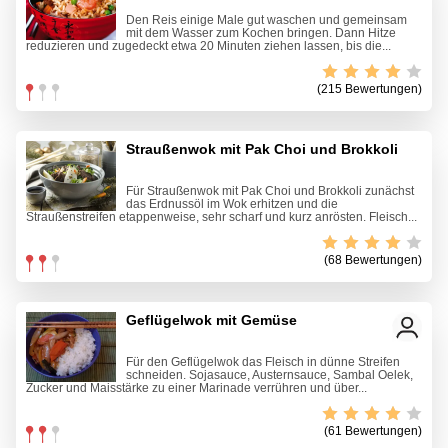
Den Reis einige Male gut waschen und gemeinsam
mit dem Wasser zum Kochen bringen. Dann Hitze
reduzieren und zugedeckt etwa 20 Minuten ziehen lassen, bis die...
(215 Bewertungen)
Straußenwok mit Pak Choi und Brokkoli
Für Straußenwok mit Pak Choi und Brokkoli zunächst
das Erdnussöl im Wok erhitzen und die
Straußenstreifen etappenweise, sehr scharf und kurz anrösten. Fleisch...
(68 Bewertungen)
Geflügelwok mit Gemüse
Für den Geflügelwok das Fleisch in dünne Streifen
schneiden. Sojasauce, Austernsauce, Sambal Oelek,
Zucker und Maisstärke zu einer Marinade verrühren und über...
(61 Bewertungen)