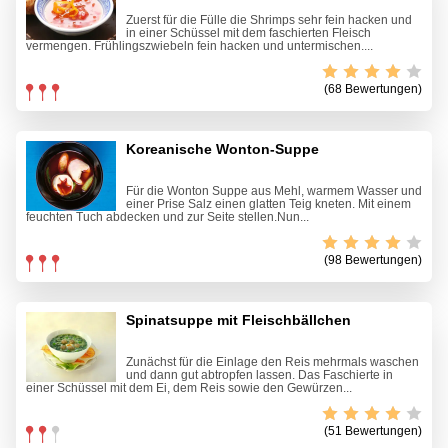
Zuerst für die Fülle die Shrimps sehr fein hacken und
in einer Schüssel mit dem faschierten Fleisch
vermengen. Frühlingszwiebeln fein hacken und untermischen....
(68 Bewertungen)
Koreanische Wonton-Suppe
Für die Wonton Suppe aus Mehl, warmem Wasser und
einer Prise Salz einen glatten Teig kneten. Mit einem
feuchten Tuch abdecken und zur Seite stellen.Nun...
(98 Bewertungen)
Spinatsuppe mit Fleischbällchen
Zunächst für die Einlage den Reis mehrmals waschen
und dann gut abtropfen lassen. Das Faschierte in
einer Schüssel mit dem Ei, dem Reis sowie den Gewürzen...
(51 Bewertungen)