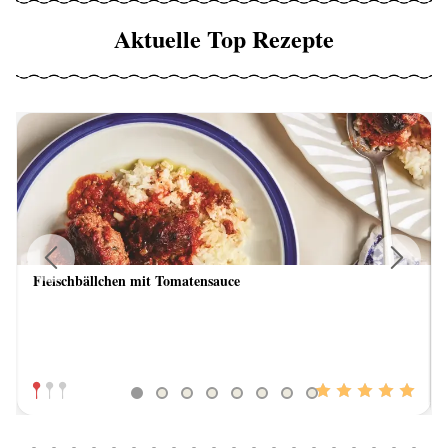
Aktuelle Top Rezepte
Fleischbällchen mit Tomatensauce
Previous
Next