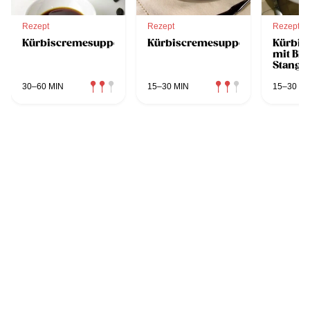
Rezept
Rezept
Rezept
Kürbiscremesuppe
Kürbiscremesuppe
Kürbis
mit Blät
Stanger
30–60 MIN
15–30 MIN
15–30 MI