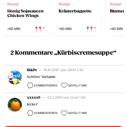
Rezept
Rezept
Rezept
Honig Sojasaucen
Kräuterbaguette
Blumen
Chicken Wings
>60 MIN
>60 MIN
>60 MIN
2 Kommentare „Kürbiscremesuppe“
Bi&Pe
— 18.10.2015 um 01:06 Uhr
Schöne Variante.
KOMMENTIEREN
GEFÄLLT MIR
xxxx40
— 23.2.2015 um 13:46 Uhr
lecker
KOMMENTIEREN
GEFÄLLT MIR