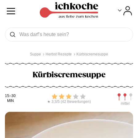
Toggle
Toggle
Was wollen Sie suchen
Suchen
Suppe
Herbst Rezepte
Kürbiscremesuppe
Kürbiscremesuppe
Kochdauer
Bewerten
Schwierig
15–30
MIN
★ 3,3/5 (42 Bewertungen)
mittel