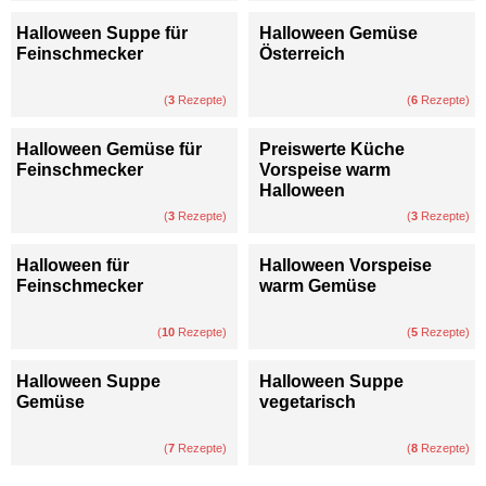
Halloween Suppe für
Halloween Gemüse
Feinschmecker
Österreich
(
3
Rezepte)
(
6
Rezepte)
Halloween Gemüse für
Preiswerte Küche
Feinschmecker
Vorspeise warm
Halloween
(
3
Rezepte)
(
3
Rezepte)
Halloween für
Halloween Vorspeise
Feinschmecker
warm Gemüse
(
10
Rezepte)
(
5
Rezepte)
Halloween Suppe
Halloween Suppe
Gemüse
vegetarisch
(
7
Rezepte)
(
8
Rezepte)