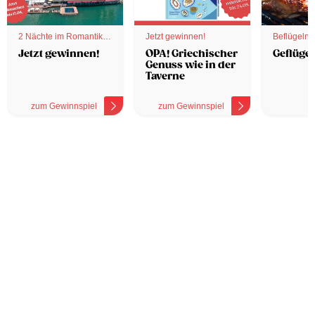
2 Nächte im Romantik
Jetzt gewinnen!
Beflügelnd
Hotel
Jetzt gewinnen!
OPA! Griechischer
Geflügel
Genuss wie in der
Taverne
zum Gewinnspiel
zum Gewinnspiel
z