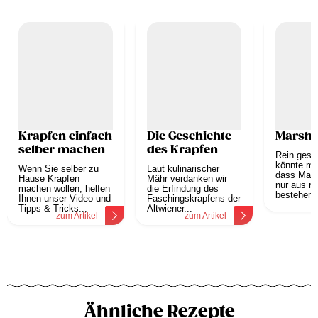
Krapfen einfach
Die Geschichte
Marsh
selber machen
des Krapfen
Rein gesc
könnte ma
Wenn Sie selber zu
Laut kulinarischer
dass Mar
Hause Krapfen
Mähr verdanken wir
nur aus r
machen wollen, helfen
die Erfindung des
bestehen, 
Ihnen unser Video und
Faschingskrapfens der
z
Tipps & Tricks...
Altwiener...
zum Artikel
zum Artikel
Ähnliche Rezepte