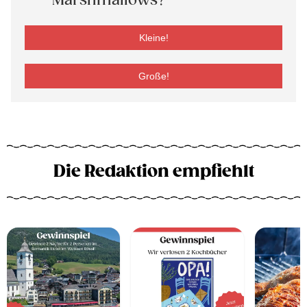
Marshmallows?
Kleine!
Große!
Die Redaktion empfiehlt