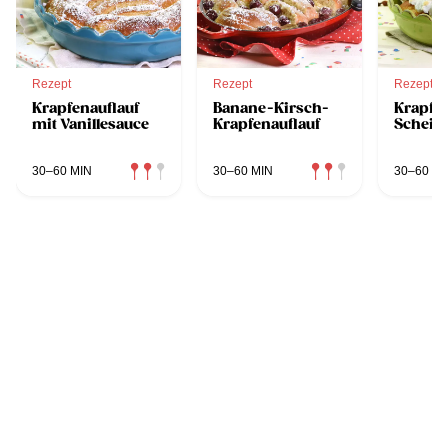
Rezept
Rezept
Rezept
Krapfenauflauf
Banane-Kirsch-
Krapfe
mit Vanillesauce
Krapfenauflauf
Scheit
30–60 MIN
30–60 MIN
30–60 MI