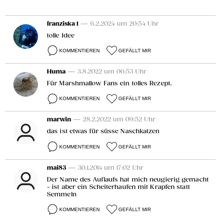
franziska 1
— 6.2.2024 um 20:54 Uhr
tolle Idee
KOMMENTIEREN
GEFÄLLT MIR
Huma
— 3.8.2022 um 06:53 Uhr
Für Marshmallow Fans ein tolles Rezept.
KOMMENTIEREN
GEFÄLLT MIR
marwin
— 28.2.2022 um 09:52 Uhr
das ist etwas für süsse Naschkatzen
KOMMENTIEREN
GEFÄLLT MIR
mai83
— 30.1.2014 um 17:02 Uhr
Der Name des Auflaufs hat mich neugierig gemacht
- ist aber ein Scheiterhaufen mit Krapfen statt
Semmeln
KOMMENTIEREN
GEFÄLLT MIR