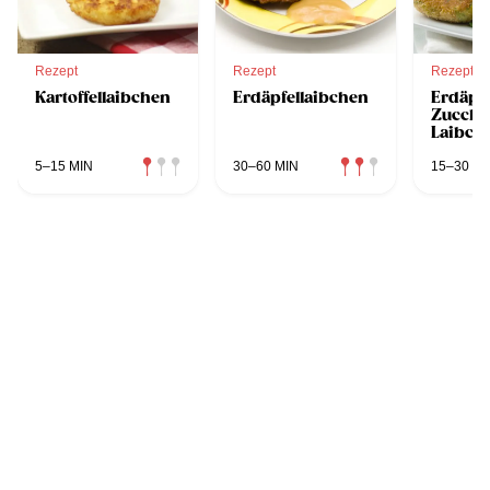
Rezept
Rezept
Rezept
Kartoffellaibchen
Erdäpfellaibchen
Erdäpfe
Zucchi
Laibch
5–15 MIN
30–60 MIN
15–30 MI