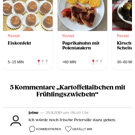
Rezept
Rezept
Rezept
Eiskonfekt
Paprikahuhn mit
Kirsch-S
Polentatalern
Scheite
5–15 MIN
>60 MIN
30–60 MIN
5 Kommentare „Kartoffellaibchen mit
Frühlingszwiebeln“
jobse
— 29.11.2019 um 08:49 Uhr
Ich würde noch frische Petersilie dazu geben.
KOMMENTIEREN
GEFÄLLT MIR