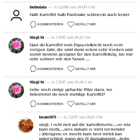
bubulala
— 6.3.2018 um 18:00 Uhr
Halb Kartoffel halb Pastinake schmeckt auch lecker
KOMMENTIEREN
GEFÄLLT MIR
Siegi St
— 14.7.2017 um 18:21 Uhr
Hast du Kartoffel vom Papa,vielleicht noch vom
vorigen Jahr, die sind dann schon sehr trocken und
somit bestens geeignet für den Kartoffelteig, tue mir
sehr schwer mit den Neuen ....
KOMMENTIEREN
GEFÄLLT MIR
Siegi St
— 14.7.2017 um 15:39 Uhr
Gebe noch einige gehackte Pilze dazu, wo
bekommst du noch mehlige Kartoffel?
KOMMENTIEREN
GEFÄLLT MIR
beate1971
— 14.7.2017 um 18:13 Uhr
siegi, i ocht ned auf die kartoffelsorte.....so wia
bam mehl......wos daham is wird verwendet
;-)übrigens: es mocht bam brot wirkli kan
unterschied, wann des öl dazuakummt....hobs