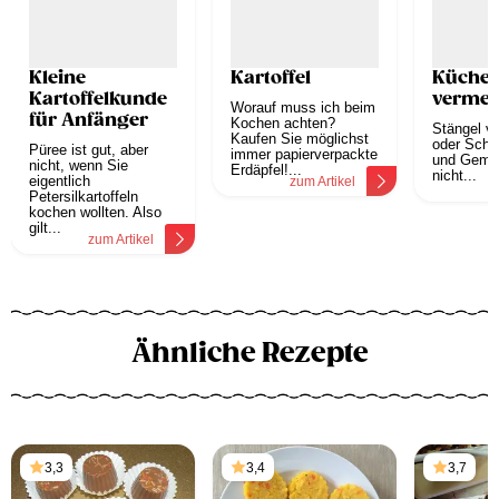
Kleine
Kartoffel
Küchen
Kartoffelkunde
vermei
Worauf muss ich beim
für Anfänger
Kochen achten?
Stängel v
Kaufen Sie möglichst
oder Scha
Püree ist gut, aber
immer papierverpackte
und Gemü
nicht, wenn Sie
Erdäpfel!...
nicht...
eigentlich
zum Artikel
z
Petersilkartoffeln
kochen wollten. Also
gilt...
zum Artikel
Ähnliche Rezepte
3,3
3,4
3,7