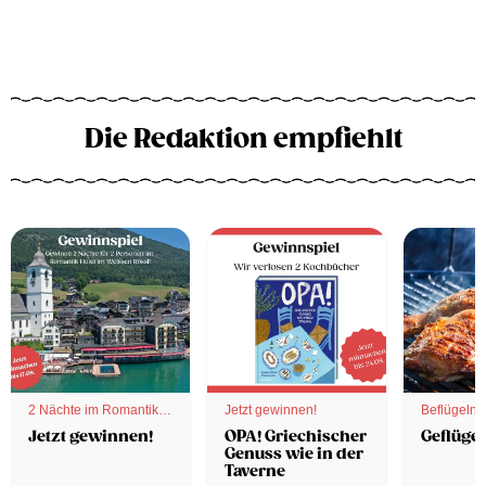
Die Redaktion empfiehlt
2 Nächte im Romantik
Jetzt gewinnen!
Beflügelnd
Hotel
Jetzt gewinnen!
OPA! Griechischer
Geflügel
Genuss wie in der
Taverne