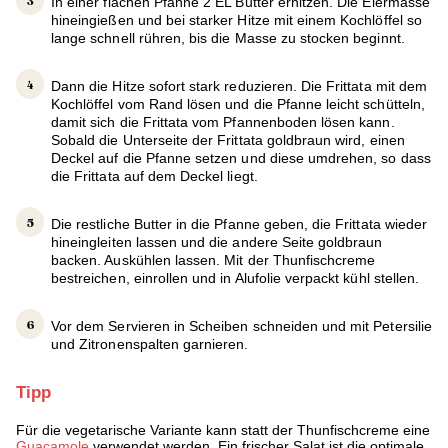
In einer flachen Pfanne 2 EL Butter erhitzen. Die Eiermasse
hineingießen und bei starker Hitze mit einem Kochlöffel so
lange schnell rühren, bis die Masse zu stocken beginnt.
Dann die Hitze sofort stark reduzieren. Die Frittata mit dem
Kochlöffel vom Rand lösen und die Pfanne leicht schütteln,
damit sich die Frittata vom Pfannenboden lösen kann.
Sobald die Unterseite der Frittata goldbraun wird, einen
Deckel auf die Pfanne setzen und diese umdrehen, so dass
die Frittata auf dem Deckel liegt.
Die restliche Butter in die Pfanne geben, die Frittata wieder
hineingleiten lassen und die andere Seite goldbraun
backen. Auskühlen lassen. Mit der Thunfischcreme
bestreichen, einrollen und in Alufolie verpackt kühl stellen.
Vor dem Servieren in Scheiben schneiden und mit Petersilie
und Zitronenspalten garnieren.
Tipp
Für die vegetarische Variante kann statt der Thunfischcreme eine
Guacamole
verwendet werden. Ein frischer Salat ist die optimale