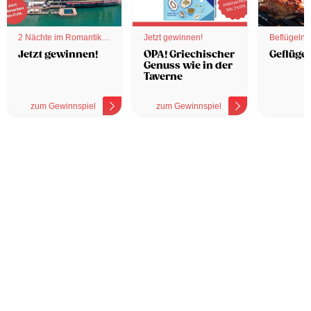
2 Nächte im Romantik
Jetzt gewinnen!
Beflügelnd
Hotel
Jetzt gewinnen!
OPA! Griechischer
Geflügel
Genuss wie in der
Taverne
zum Gewinnspiel
zum Gewinnspiel
z