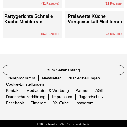
(
11
Rezepte)
(
21
Rezepte)
Partygerichte Schnelle
Preiswerte Küche
Küche Mediterran
Vorspeise kalt Mediterran
(
53
Rezepte)
(
22
Rezepte)
zum Seitenanfang
Treueprogramm
Newsletter
Push-Mitteilungen
Cookie-Einstellungen
Kontakt
Mediadaten & Werbung
Partner
AGB
Datenschutzerklärung
Impressum
Jugendschutz
Facebook
Pinterest
YouTube
Instagram
© 2026 ichkoche - Alle Rechte vorbehalten