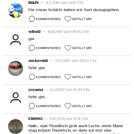
Bi&Pe
— 11.5.2016 um 13:12 Uhr
Für etwas Schärfe haben wir Nuri dazugegeben.
KOMMENTIEREN
GEFÄLLT MIR
wf1wf2
— 19.11.2015 um 08:04 Uhr
gut
KOMMENTIEREN
GEFÄLLT MIR
zuckersüß
— 27.9.2015 um 20:23 Uhr
Sehr gut.
KOMMENTIEREN
GEFÄLLT MIR
yoyama
— 14.1.2022 um 15:30 Uhr
Sehr gut.
KOMMENTIEREN
GEFÄLLT MIR
Elli1963
— 8.10.2021 um 07:11 Uhr
Hallo, statt Thunfisch geht auch Lachs, mein Mann
mag keinen Thunfisch, so dass ich mir eine