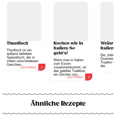
Thunfisch
Kochen wie in
Weinre
Italien: So
Italien
Thunfisch ist ein
geht's!
äußerst beliebter
Die „Italie
Speisefisch, der in
Österreich
Wenn man in Italien
vielen verschiedenen
Tropfen vo
zum Essen
Gerichten...
der...
zusammenkommt, ist
zum Artikel
z
das gelebte Tradition,
ein Zeichen von...
zum Artikel
Ähnliche Rezepte