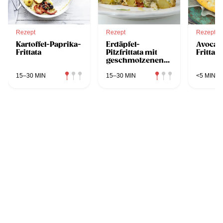
Rezept
Rezept
Rezept
Kartoffel-Paprika-
Erdäpfel-
Avocad
Frittata
Pilzfrittata mit
Frittata
geschmolzenen
Kirschparadeisern
aus der
15–30 MIN
15–30 MIN
<5 MIN
Heißluftfritteuse