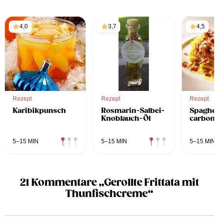
4,0
3,7
4,5
Rezept
Rezept
Rezept
Karibikpunsch
Rosmarin-Salbei-
Spaghett
Knoblauch-Öl
carbona
5–15 MIN
5–15 MIN
5–15 MIN
21 Kommentare „Gerollte Frittata mit
Thunfischcreme“