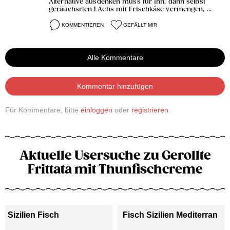
Alternative ausdenken muss für ihn, dann selbst
geräuchsrten LAchs mit Frischkäse vermengen, ...
KOMMENTIEREN
GEFÄLLT MIR
Alle Kommentare
Kommentar hinzufügen
Für Kommentare, bitte
einloggen
oder
registrieren
.
Aktuelle Usersuche zu Gerollte
Frittata mit Thunfischcreme
Sizilien Fisch
Fisch Sizilien Mediterran