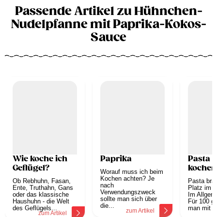
Passende Artikel zu Hühnchen-
Nudelpfanne mit Paprika-Kokos-
Sauce
Wie koche ich
Paprika
Pasta r
Geflügel?
kochen
Worauf muss ich beim
Kochen achten? Je
Ob Rebhuhn, Fasan,
Pasta brau
nach
Ente, Truthahn, Gans
Platz im 
Verwendungszweck
oder das klassische
Im Allgeme
sollte man sich über
Haushuhn - die Welt
Für 100 g
die...
des Geflügels...
man mit 1.
zum Artikel
zum Artikel
z