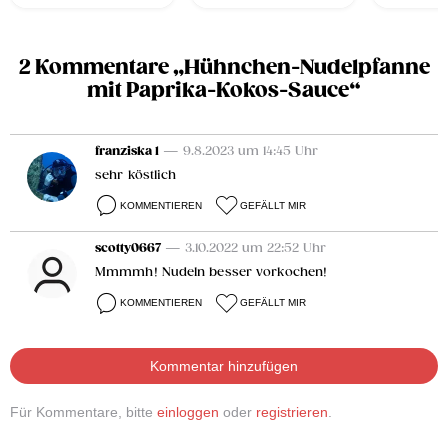
2 Kommentare „Hühnchen-Nudelpfanne
mit Paprika-Kokos-Sauce“
franziska 1
— 9.8.2023 um 14:45 Uhr
sehr köstlich
KOMMENTIEREN
GEFÄLLT MIR
scotty0667
— 3.10.2022 um 22:52 Uhr
Mmmmh! Nudeln besser vorkochen!
KOMMENTIEREN
GEFÄLLT MIR
Kommentar hinzufügen
Für Kommentare, bitte
einloggen
oder
registrieren
.