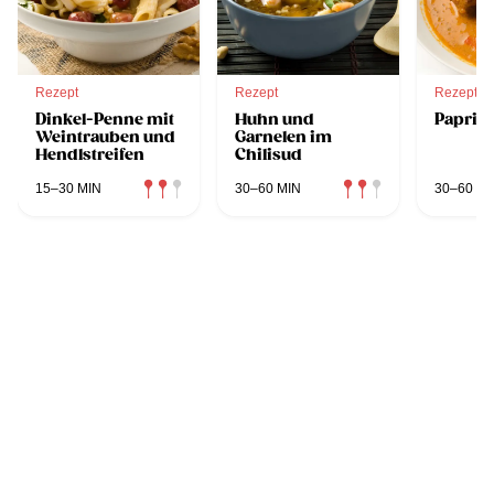
Rezept
Rezept
Rezept
Dinkel-Penne mit
Huhn und
Paprik
Weintrauben und
Garnelen im
Hendlstreifen
Chilisud
15–30 MIN
30–60 MIN
30–60 MI