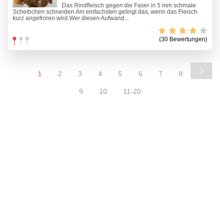
Das Rindfleisch gegen die Faser in 5 mm schmale
Scheibchen schneiden.Am einfachsten gelingt das, wenn das Fleisch
kurz angefroren wird.Wer diesen Aufwand...
(30 Bewertungen)
1
2
3
4
5
6
7
8
9
10
11-20