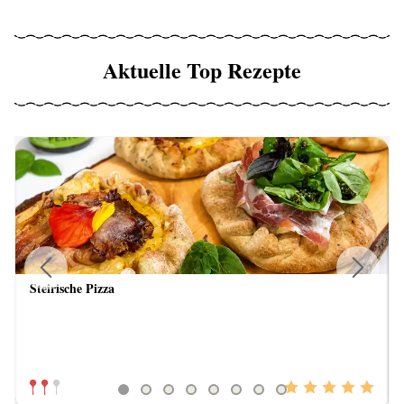
Aktuelle Top Rezepte
Steirische Pizza
Previous
Next