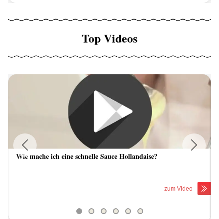
Top Videos
Wie mache ich eine schnelle Sauce Hollandaise?
Previous
Next
zum Video