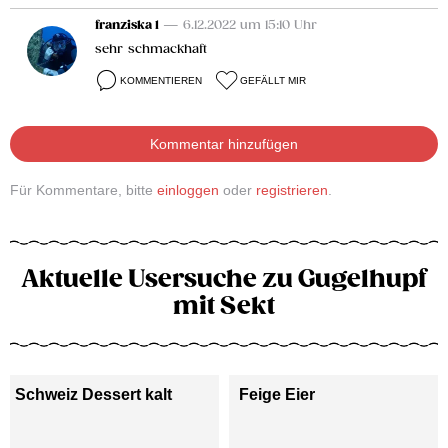
franziska 1
— 6.12.2022 um 15:10 Uhr
sehr schmackhaft
KOMMENTIEREN
GEFÄLLT MIR
Kommentar hinzufügen
Für Kommentare, bitte
einloggen
oder
registrieren
.
Aktuelle Usersuche zu Gugelhupf
mit Sekt
Schweiz Dessert kalt
Feige Eier