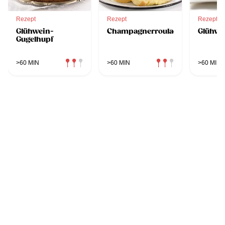
Rezept
Rezept
Rezept
Glühwein-
Champagnerroulade
Glühwe
Gugelhupf
>60 MIN
>60 MIN
>60 MIN