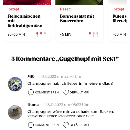
Rezept
Rezept
Rezept
Fleischlaibchen
Bohnensalat mit
Putensch
mit
Sauerrahm
Bierteig
Kohlrabigemüse
30–60 MIN
<5 MIN
>60 MIN
3 Kommentare „Gugelhupf mit Sekt“
MIG
— 6.3.2023 um 22:36 Uhr
Champagner hab ich lieber in (m)einem Glas ;)
KOMMENTIEREN
GEFÄLLT MIR
Huma
— 28.12.2022 um 08:22 Uhr
Champagner wäre mir zu schade zum Backen,
verwende lieber Prosecco oder Sekt.
KOMMENTIEREN
GEFÄLLT MIR