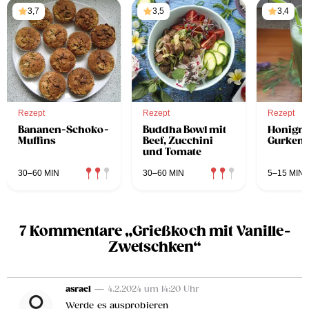
3,7
3,5
3,4
Rezept
Rezept
Rezept
Bananen-Schoko-
Buddha Bowl mit
Honigm
Muffins
Beef, Zucchini
Gurken
und Tomate
30–60 MIN
30–60 MIN
5–15 MIN
7 Kommentare „Grießkoch mit Vanille-
Zwetschken“
asrael
— 4.2.2024 um 14:20 Uhr
Werde es ausprobieren