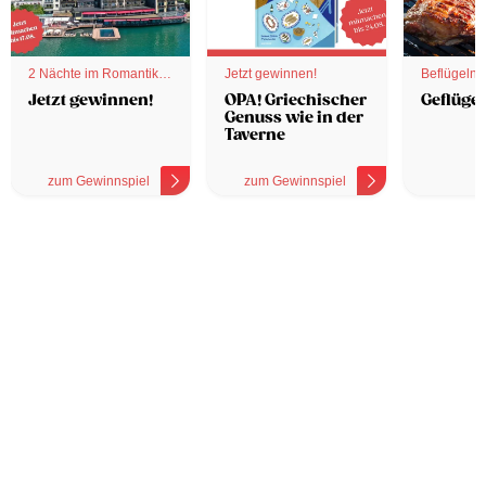
2 Nächte im Romantik
Jetzt gewinnen!
Beflügelnd
Hotel
Jetzt gewinnen!
OPA! Griechischer
Geflügel
Genuss wie in der
Taverne
zum Gewinnspiel
zum Gewinnspiel
z