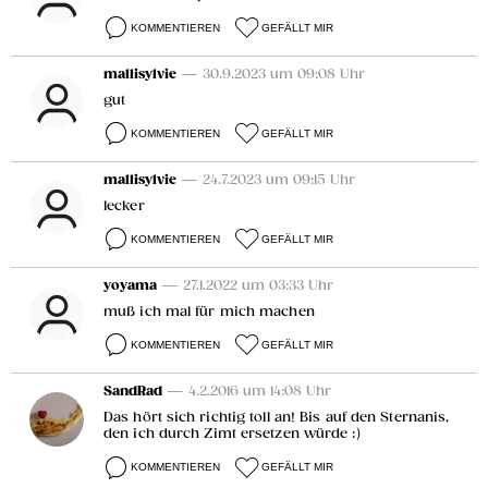
KOMMENTIEREN
GEFÄLLT MIR
mallisylvie
— 30.9.2023 um 09:08 Uhr
gut
KOMMENTIEREN
GEFÄLLT MIR
mallisylvie
— 24.7.2023 um 09:15 Uhr
lecker
KOMMENTIEREN
GEFÄLLT MIR
yoyama
— 27.1.2022 um 03:33 Uhr
muß ich mal für mich machen
KOMMENTIEREN
GEFÄLLT MIR
SandRad
— 4.2.2016 um 14:08 Uhr
Das hört sich richtig toll an! Bis auf den Sternanis,
den ich durch Zimt ersetzen würde :)
KOMMENTIEREN
GEFÄLLT MIR