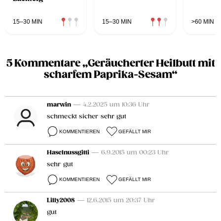
15–30 MIN
15–30 MIN
>60 MIN
5 Kommentare „Geräucherter Heilbutt mit
scharfem Paprika-Sesam“
marwin
— 4.2.2025 um 10:36 Uhr
schmeckt sicher sehr gut
KOMMENTIEREN
GEFÄLLT MIR
Haselnussgitti
— 6.9.2015 um 00:23 Uhr
sehr gut
KOMMENTIEREN
GEFÄLLT MIR
Lilly2008
— 12.6.2015 um 20:37 Uhr
gut