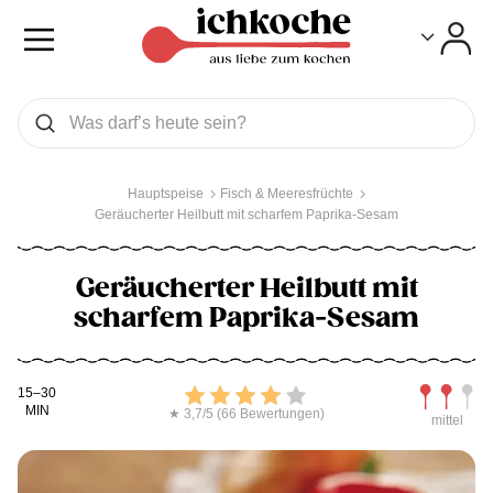
Toggle
Toggle
Was wollen Sie suchen
Suchen
Hauptspeise
Fisch & Meeresfrüchte
Geräucherter Heilbutt mit scharfem Paprika-Sesam
Geräucherter Heilbutt mit
scharfem Paprika-Sesam
Kochdauer
Bewerten
Schwierig
15–30
MIN
★ 3,7/5 (66 Bewertungen)
mittel