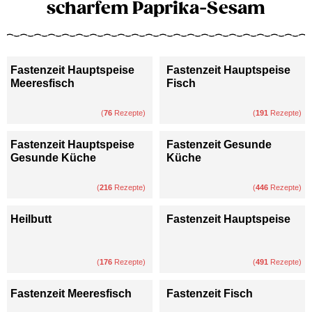
scharfem Paprika-Sesam
Fastenzeit Hauptspeise
Fastenzeit Hauptspeise
Meeresfisch
Fisch
(
76
Rezepte)
(
191
Rezepte)
Fastenzeit Hauptspeise
Fastenzeit Gesunde
Gesunde Küche
Küche
(
216
Rezepte)
(
446
Rezepte)
Heilbutt
Fastenzeit Hauptspeise
(
176
Rezepte)
(
491
Rezepte)
Fastenzeit Meeresfisch
Fastenzeit Fisch