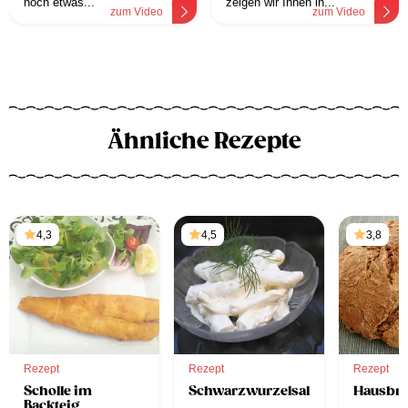
noch etwas...
zeigen wir Ihnen in...
zum Video
zum Video
Ähnliche Rezepte
4,3
4,5
3,8
Rezept
Rezept
Rezept
Scholle im
Schwarzwurzelsalat
Hausbro
Backteig