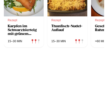
Rezept
Rezept
Rezept
Karpfen im
Thunfisch-Nudel-
Geselch
Schwarzbierteig
Auflauf
Rahms
mit grünem
Kartoffelsalat
15–30 MIN
15–30 MIN
>60 MIN