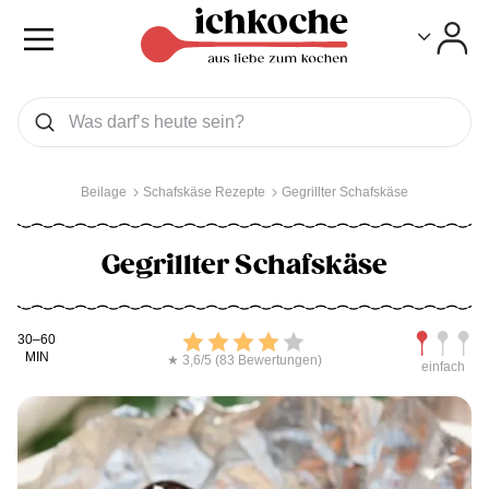
Toggle
Toggle
Was wollen Sie suchen
Suchen
Beilage
Schafskäse Rezepte
Gegrillter Schafskäse
Gegrillter Schafskäse
Kochdauer
Bewerten
Schwierig
30–60
MIN
★ 3,6/5 (83 Bewertungen)
einfach