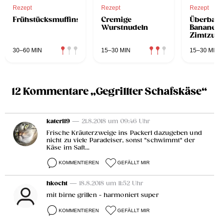
Rezept
Rezept
Rezept
Frühstücksmuffins
Cremige
Überba
Wurstnudeln
Bananen
Zimtzuc
30–60 MIN
15–30 MIN
15–30 MIN
12 Kommentare „Gegrillter Schafskäse“
katerl19
— 21.8.2018 um 09:46 Uhr
Frische Kräuterzweige ins Packerl dazugeben und
nicht zu viele Paradeiser, sonst "schwimmt" der
Käse im Saft...
KOMMENTIEREN
GEFÄLLT MIR
hkocht
— 18.8.2018 um 11:52 Uhr
mit birne grillen - harmoniert super
KOMMENTIEREN
GEFÄLLT MIR