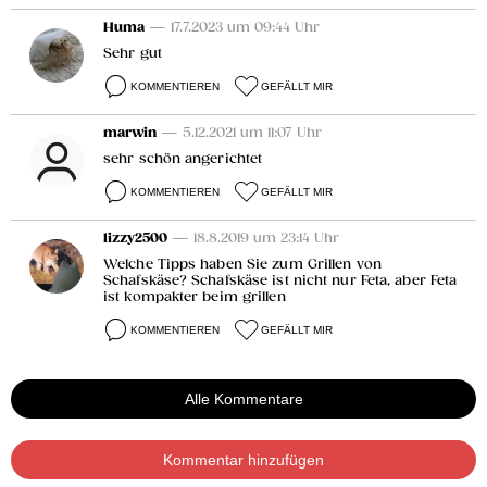
Huma
— 17.7.2023 um 09:44 Uhr
Sehr gut
KOMMENTIEREN
GEFÄLLT MIR
marwin
— 5.12.2021 um 11:07 Uhr
sehr schön angerichtet
KOMMENTIEREN
GEFÄLLT MIR
lizzy2500
— 18.8.2019 um 23:14 Uhr
Welche Tipps haben Sie zum Grillen von
Schafskäse? Schafskäse ist nicht nur Feta, aber Feta
ist kompakter beim grillen
KOMMENTIEREN
GEFÄLLT MIR
Alle Kommentare
Kommentar hinzufügen