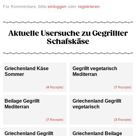
Für Kommentare, bitte
einloggen
oder
registrieren
.
Aktuelle Usersuche zu Gegrillter
Schafskäse
Griechenland Käse
Gegrillt vegetarisch
Sommer
Mediterran
(
4
Rezepte)
(
7
Rezepte)
Beilage Gegrillt
Griechenland Gegrillt
Mediterran
vegetarisch
(
7
Rezepte)
(
3
Rezepte)
Griechenland Gegrillt
Griechenland Beilage