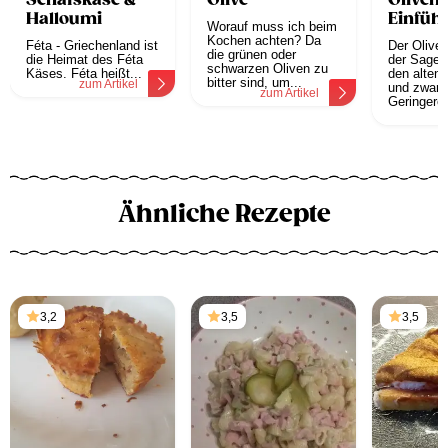
Schafskäse &
Olive
Oliven 
Halloumi
Einfüh
Worauf muss ich beim
Kochen achten? Da
Féta - Griechenland ist
Der Olive
die grünen oder
die Heimat des Féta
der Sage 
schwarzen Oliven zu
Käses. Féta heißt...
den alten 
bitter sind, um...
zum Artikel
und zwar 
zum Artikel
Geringeren
z
Ähnliche Rezepte
3,2
3,5
3,5