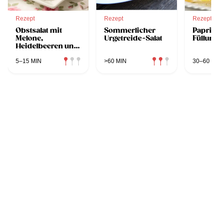
Rezept
Rezept
Rezept
Obstsalat mit
Sommerlicher
Paprika
Melone,
Urgetreide-Salat
Füllung
Heidelbeeren und
Schafskäse
5–15 MIN
>60 MIN
30–60 MI