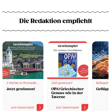
Die Redaktion empfiehlt
2 Nächte im Romantik
Jetzt gewinnen!
Beflügelnd
Hotel
Jetzt gewinnen!
OPA! Griechischer
Geflügel
Genuss wie in der
Taverne
zum Gewinnspiel
zum Gewinnspiel
z