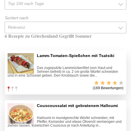
Top 100 nach Tage
Sortiert nach:
Relevanz
6 Rezepte zu Griechenland Gegrillt Sommer
Lamm-Tomaten-Spießchen mit Tsatsiki
Das zugeputzte Lammrückenfilet (von Haut und
Sehnen befreit) in ca. 2 cm große Würfel schneiden
und in eine Schüssel geben. Den Knoblauch sowie die...
(169 Bewertungen)
Couscoussalat mit gebratenem Halloumi
Halloumi in mundgerechte Würfel schneiden, mit
Pfeffer, Koriander und etwas Olivenöl vermengen und
ziehen lassen. Inzwischen Couscous je nach Anleitung in...