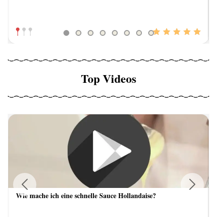
Top Videos
Wie mache ich eine schnelle Sauce Hollandaise?
Previous
Next