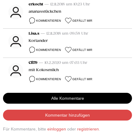
erkocht
— 12.11.2018 um 10:23 Uhr
ananasstückchen
KOMMENTIEREN
GEFÄLLT MIR
l.isa.s
— 12.11.2018 um 09:58 Uhr
Koriander
KOMMENTIEREN
GEFÄLLT MIR
Cfl79
— 10.2.2020 um 07:03 Uhr
mit Kokosmilch
KOMMENTIEREN
GEFÄLLT MIR
Alle Kommentare
Kommentar hinzufügen
Für Kommentare, bitte
einloggen
oder
registrieren
.