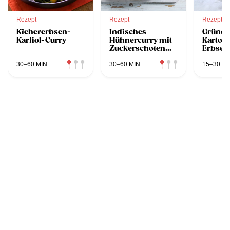
Rezept
Rezept
Rezept
Kichererbsen-
Indisches
Grünes
Karfiol-Curry
Hühnercurry mit
Kartoff
Zuckerschoten
Erbsen
und Ingwer
30–60 MIN
30–60 MIN
15–30 MI