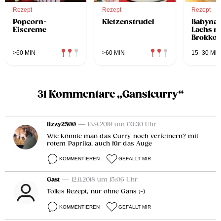
Rezept
Rezept
Rezept
Popcorn-
Kletzenstrudel
Babynah
Eiscreme
Lachs m
Brokkol
Erdäpfe
>60 MIN
>60 MIN
15–30 MIN
31 Kommentare „Ganslcurry“
lizzy2500
— 13.9.2019 um 03:30 Uhr
Wie könnte man das Curry noch verfeinern? mit
rotem Paprika, auch für das Auge
KOMMENTIEREN
GEFÄLLT MIR
Gast
— 12.11.2018 um 15:06 Uhr
Tolles Rezept, nur ohne Gans ;-)
KOMMENTIEREN
GEFÄLLT MIR