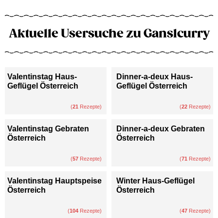
Aktuelle Usersuche zu Ganslcurry
Valentinstag Haus-
Dinner-a-deux Haus-
Geflügel Österreich
Geflügel Österreich
(
21
Rezepte)
(
22
Rezepte)
Valentinstag Gebraten
Dinner-a-deux Gebraten
Österreich
Österreich
(
57
Rezepte)
(
71
Rezepte)
Valentinstag Hauptspeise
Winter Haus-Geflügel
Österreich
Österreich
(
104
Rezepte)
(
47
Rezepte)