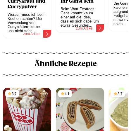
Currykraut und
Ihr Gansl sein
Die Gans i
Currypulver
kalorienre
Beim Wort Festtags-
aufgrund 
Gans kommt kaum
Worauf muss ich beim
Fettgehal
einer auf die Idee,
Kochen achten? Die
schwer ve
dass es sich dabei um
Verwendung von
solch...
etwas Gesundes...
Curryblättern ist bei
z
zum Artikel
uns nicht sehr...
zum Artikel
Ähnliche Rezepte
3,7
4,1
3,7