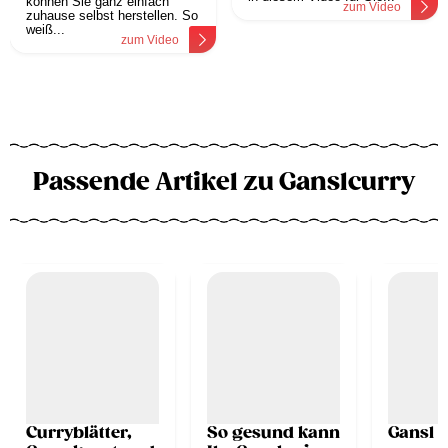
können Sie ganz einfach
zum Video
zuhause selbst herstellen. So
weiß...
zum Video
Passende Artikel zu Ganslcurry
Curryblätter,
So gesund kann
Gansl 