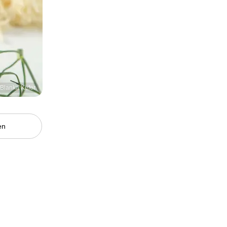
/Blanka Kefer
en