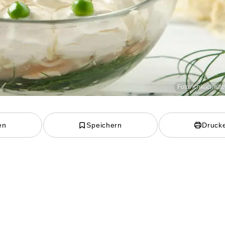
Foto: ichkoche.at
en
Speichern
Druck