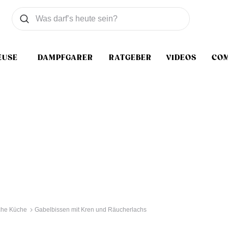
Was wollen Sie suchen
Suchen
EUSE
DAMPFGARER
RATGEBER
VIDEOS
CO
sche Küche
Gabelbissen mit Kren und Räucherlachs