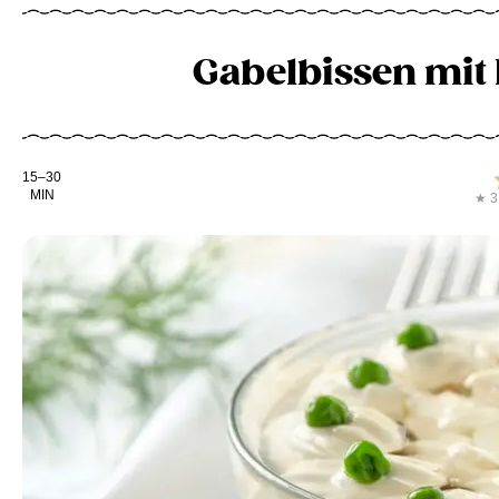
Gabelbissen mit
Kochdauer
15–30
MIN
★ 3