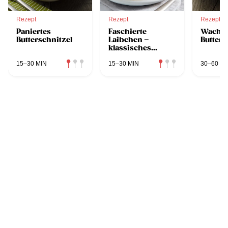
Rezept
Rezept
Rezept
Paniertes
Faschierte
Wacha
Butterschnitzel
Laibchen –
Butters
klassisches
österreichisches
Rezept
15–30 MIN
15–30 MIN
30–60 MI