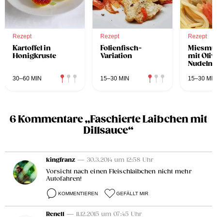
Rezept
Rezept
Rezept
Kartoffel in
Folienfisch-
Miesmu
Honigkruste
Variation
mit Oli
Nudeln
30–60 MIN
15–30 MIN
15–30 MIN
6 Kommentare „Faschierte Laibchen mit
Dillsauce“
kingfranz
— 30.3.2014 um 12:58 Uhr
Vorsicht nach einen Fleischlaibchen nicht mehr
Autofahren!
KOMMENTIEREN
GEFÄLLT MIR
Rene11
— 11.12.2015 um 07:45 Uhr