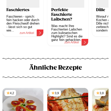
Faschiertes
Perfekte
Dille
Faschierte
Faschieren - sprich:
Worauf mu
Laibchen?
fein hacken oder durch
Kochen a
den Fleischwolf drehen
Dille nicht
Was macht Ihre
- lässt sich so gut
zerbrechli
Faschierten Laibchen
wie...
sondern au
zum kulinarischen
zum Artikel
z
Highlight? Sind es die
ganz fein gehackten...
zum Artikel
Ähnliche Rezepte
4,2
3,9
3,8