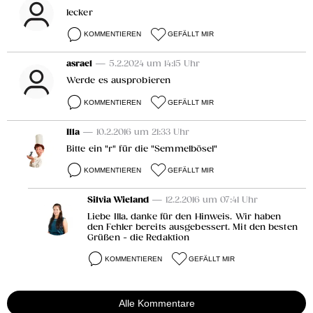
lecker
KOMMENTIEREN
GEFÄLLT MIR
asrael
— 5.2.2024 um 14:15 Uhr
Werde es ausprobieren
KOMMENTIEREN
GEFÄLLT MIR
Illa
— 10.2.2016 um 21:33 Uhr
Bitte ein "r" für die "Semmelbösel"
KOMMENTIEREN
GEFÄLLT MIR
Silvia Wieland
— 12.2.2016 um 07:41 Uhr
Liebe Illa, danke für den Hinweis. Wir haben
den Fehler bereits ausgebessert. Mit den besten
Grüßen - die Redaktion
KOMMENTIEREN
GEFÄLLT MIR
Alle Kommentare