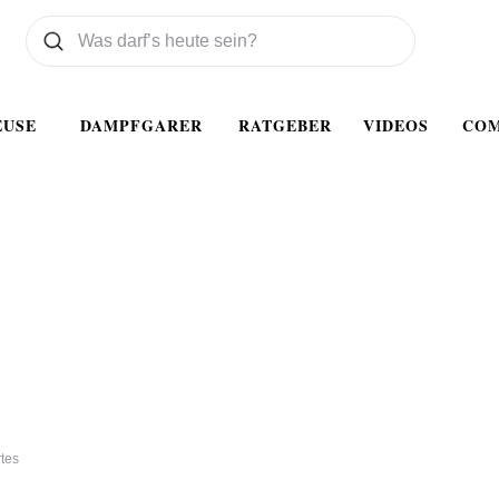
Was wollen Sie suchen
Suchen
EUSE
DAMPFGARER
RATGEBER
VIDEOS
CO
tes