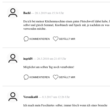
Bachl
— 28.1.2019 um 15:34 Uhr
Da ich bei meiner Küchenmaschine einen guten Fleischwolf dabei habe, fa
selbst und gleich Semmel, Knoblauch und Speck mit, je nachdem zu was 
verwenden möchte.
KOMMENTIEREN
GEFÄLLT MIR
ingridS
— 26.3.2018 um 21:45 Uhr
Möglichst am selben Tag noch verarbeiten!
KOMMENTIEREN
GEFÄLLT MIR
Veronika68
— 8.3.2017 um 12:26 Uhr
Ich mach mein Faschiertes selber, immer frisch wenn ich eines brauche