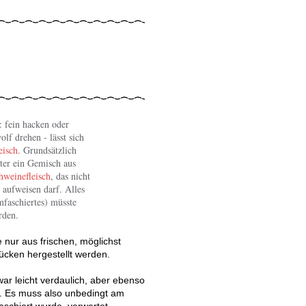
: fein hacken oder
lf drehen - lässt sich
eisch
. Grundsätzlich
ter ein Gemisch aus
hweinefleisch
, das nicht
 aufweisen darf. Alles
faschiertes) müsste
rden.
e nur aus frischen, möglichst
ücken hergestellt werden.
war leicht verdaulich, aber ebenso
oto: Gaea
ch. Es muss also unbedingt am
aschiert wurde, verwertet