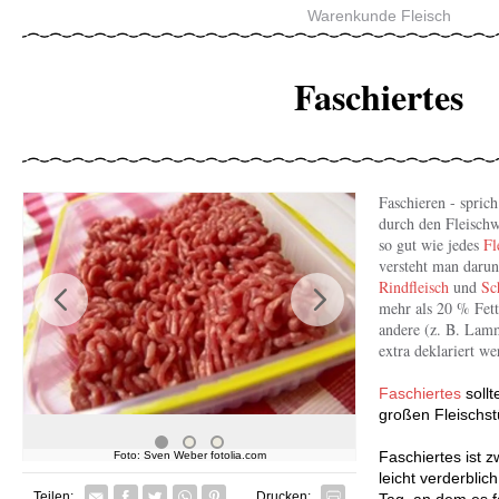
Warenkunde Fleisch
Faschiertes
Faschieren - sprich
durch den Fleischwo
so gut wie jedes
Fl
versteht man darun
Rindfleisch
und
Sc
mehr als 20 % Fett
Previous
Next
andere (z. B. Lamm
extra deklariert we
Faschiertes
sollt
großen Fleischst
Faschiertes ist z
Foto: Sven Weber fotolia.com
F
leicht verderbli
Facebook
Twitter
Whatsapp senden
Pin it
Teilen:
Drucken:
Tag, an dem es f