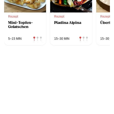
Rezept
Rezept
Rezept
Mini-Topfen-
Piadina Alpina
Überba
Golatschen
5–15 MIN
15–30 MIN
15–30 MI