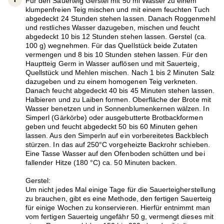
Für den Sauerteig Gerstel mit 50 ml Wasser zu einem
klumpenfreien Teig mischen und mit einem feuchten Tuch
abgedeckt 24 Stunden stehen lassen. Danach Roggenmehl
und restliches Wasser dazugeben, mischen und feucht
abgedeckt 10 bis 12 Stunden stehen lassen. Gerstel (ca.
100 g) wegnehmen. Für das Quellstück beide Zutaten
vermengen und 8 bis 10 Stunden stehen lassen. Für den
Hauptteig Germ in Wasser auflösen und mit Sauerteig,
Quellstück und Mehlen mischen. Nach 1 bis 2 Minuten Salz
dazugeben und zu einem homogenen Teig verkneten.
Danach feucht abgedeckt 40 bis 45 Minuten stehen lassen.
Halbieren und zu Laiben formen. Oberfläche der Brote mit
Wasser benetzen und in Sonnenblumenkernen wälzen. In
Simperl (Gärkörbe) oder ausgebutterte Brotbackformen
geben und feucht abgedeckt 50 bis 60 Minuten gehen
lassen. Aus den Simperln auf ein vorbereitetes Backblech
stürzen. In das auf 250°C vorgeheizte Backrohr schieben.
Eine Tasse Wasser auf den Ofenboden schütten und bei
fallender Hitze (180 °C) ca. 50 Minuten backen.
Gerstel:
Um nicht jedes Mal einige Tage für die Sauerteigherstellung
zu brauchen, gibt es eine Methode, den fertigen Sauerteig
für einige Wochen zu konservieren. Hierfür entnimmt man
vom fertigen Sauerteig ungefähr 50 g, vermengt dieses mit