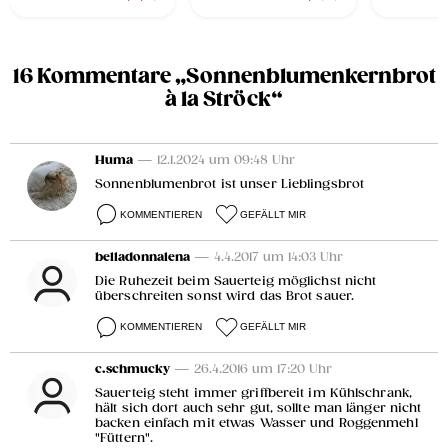
16 Kommentare „Sonnenblumenkernbrot
à la Ströck“
Huma
— 12.1.2024 um 09:48 Uhr
Sonnenblumenbrot ist unser Lieblingsbrot
KOMMENTIEREN
GEFÄLLT MIR
belladonnalena
— 4.4.2017 um 14:03 Uhr
Die Ruhezeit beim Sauerteig möglichst nicht
überschreiten sonst wird das Brot sauer.
KOMMENTIEREN
GEFÄLLT MIR
c.schmucky
— 26.4.2016 um 17:20 Uhr
Sauerteig steht immer griffbereit im Kühlschrank,
hält sich dort auch sehr gut, sollte man länger nicht
backen einfach mit etwas Wasser und Roggenmehl
"Füttern".