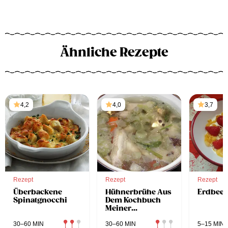
Ähnliche Rezepte
4,2
4,0
3,7
Rezept
Rezept
Rezept
Überbackene
Hühnerbrühe Aus
Erdbeer
Spinatgnocchi
Dem Kochbuch
Meiner
Grossmutter
30–60 MIN
30–60 MIN
5–15 MIN