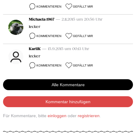
KOMMENTIEREN
GEFÄLLT MIR
Michaela 1967
— 2.11.2015 um 20:56 Uhr
lecker
KOMMENTIEREN
GEFÄLLT MIR
KarliK
— 15.9.2015 um 00:13 Uhr
lecker
KOMMENTIEREN
GEFÄLLT MIR
Alle Kommentare
Kommentar hinzufügen
Für Kommentare, bitte
einloggen
oder
registrieren
.