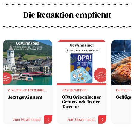
Die Redaktion empfiehlt
2 Nächte im Romantik
Jetzt gewinnen!
Beflügelnd
Hotel
Jetzt gewinnen!
OPA! Griechischer
Geflügel
Genuss wie in der
Taverne
zum Gewinnspiel
zum Gewinnspiel
z