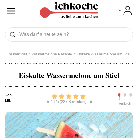
Toggle
Toggle
Was wollen Sie suchen
Suchen
Dessert kalt
Wassermelone Rezepte
Eiskalte Wassermelone am Stiel
Eiskalte Wassermelone am Stiel
Kochdauer
Bewerten
Schwierig
>60
MIN
★ 4,6/5 (227 Bewertungen)
einfach