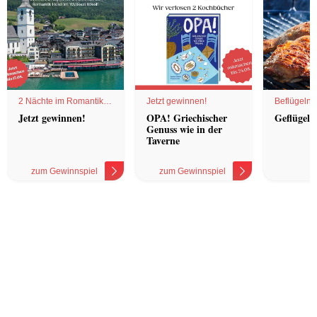
2 Nächte im Romantik
Jetzt gewinnen!
Beflügelnd
Hotel
Jetzt gewinnen!
OPA! Griechischer
Geflügel 
Genuss wie in der
Taverne
zum Gewinnspiel
zum Gewinnspiel
z