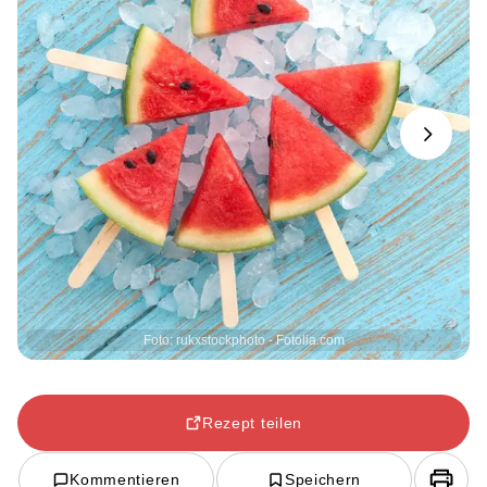
Next
Foto: rukxstockphoto - Fotolia.com
Rezept teilen
Kommentieren
Speichern