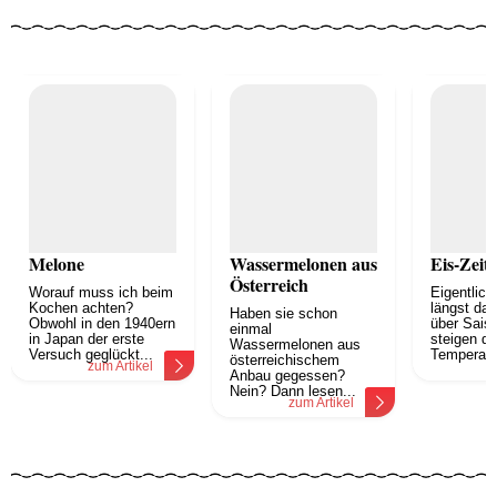
Melone
Wassermelonen aus
Eis-Zeit
Österreich
Worauf muss ich beim
Eigentlich
Kochen achten?
längst da
Haben sie schon
Obwohl in den 1940ern
über Sais
einmal
in Japan der erste
steigen di
Wassermelonen aus
Versuch geglückt...
Temperatur
österreichischem
zum Artikel
z
Anbau gegessen?
Nein? Dann lesen...
zum Artikel