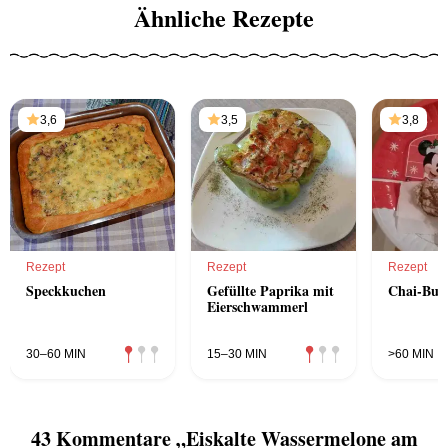
Ähnliche Rezepte
3,6
3,5
3,8
Rezept
Rezept
Rezept
Speckkuchen
Gefüllte Paprika mit
Chai-Buss
Eierschwammerl
30–60 MIN
15–30 MIN
>60 MIN
43 Kommentare „Eiskalte Wassermelone am