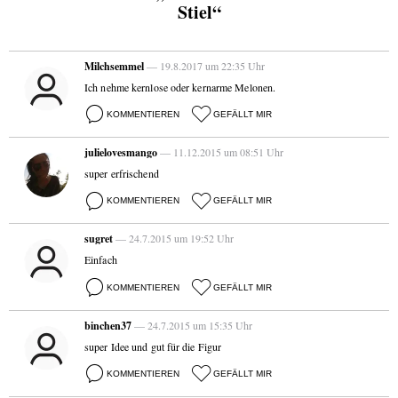
Stiel“
Milchsemmel
— 19.8.2017 um 22:35 Uhr
Ich nehme kernlose oder kernarme Melonen.
KOMMENTIEREN
GEFÄLLT MIR
julielovesmango
— 11.12.2015 um 08:51 Uhr
super erfrischend
KOMMENTIEREN
GEFÄLLT MIR
sugret
— 24.7.2015 um 19:52 Uhr
Einfach
KOMMENTIEREN
GEFÄLLT MIR
binchen37
— 24.7.2015 um 15:35 Uhr
super Idee und gut für die Figur
KOMMENTIEREN
GEFÄLLT MIR