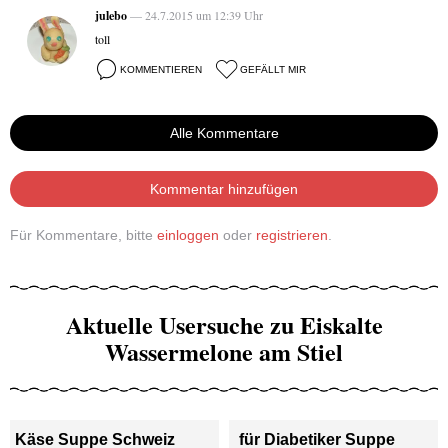
julebo
— 24.7.2015 um 12:39 Uhr
toll
KOMMENTIEREN
GEFÄLLT MIR
Alle Kommentare
Kommentar hinzufügen
Für Kommentare, bitte
einloggen
oder
registrieren
.
Aktuelle Usersuche zu Eiskalte
Wassermelone am Stiel
Käse Suppe Schweiz
für Diabetiker Suppe