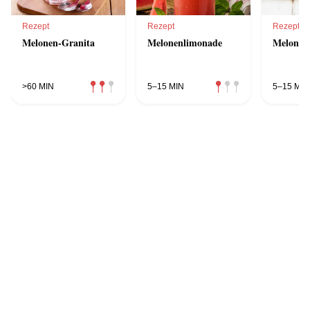
Rezept
Rezept
Rezept
Melonen-Granita
Melonenlimonade
Melonen
>60 MIN
5–15 MIN
5–15 MIN