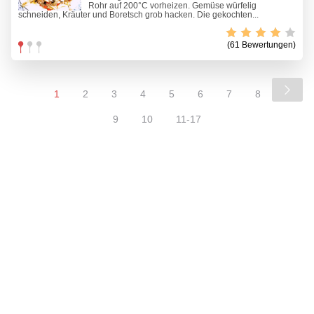
Rohr auf 200°C vorheizen. Gemüse würfelig
schneiden, Kräuter und Boretsch grob hacken. Die gekochten...
(61 Bewertungen)
1
2
3
4
5
6
7
8
9
10
11-17