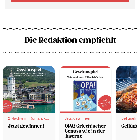
Die Redaktion empfiehlt
2 Nächte im Romantik
Jetzt gewinnen!
Beflügelnd
Hotel
Jetzt gewinnen!
OPA! Griechischer
Geflügel
Genuss wie in der
Taverne