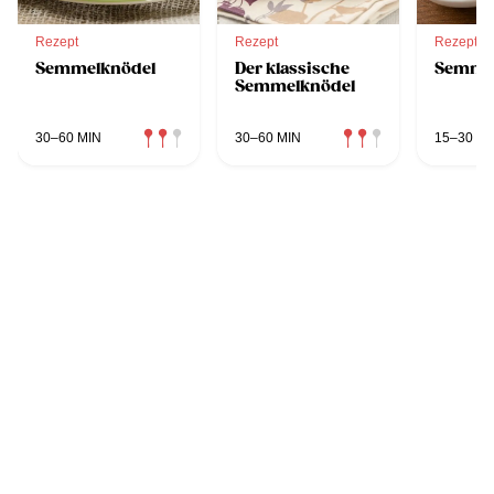
Rezept
Rezept
Rezept
Semmelknödel
Der klassische
Semme
Semmelknödel
30–60 MIN
30–60 MIN
15–30 MI