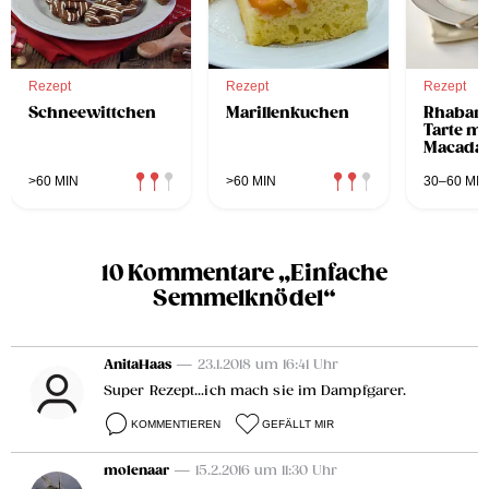
Rezept
Rezept
Rezept
Schneewittchen
Marillenkuchen
Rhabar
Tarte mi
Macada
>60 MIN
>60 MIN
30–60 MIN
10 Kommentare „Einfache
Semmelknödel“
AnitaHaas
— 23.1.2018 um 16:41 Uhr
Super Rezept...ich mach sie im Dampfgarer.
KOMMENTIEREN
GEFÄLLT MIR
molenaar
— 15.2.2016 um 11:30 Uhr