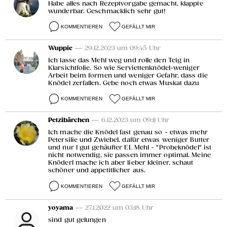
Habe alles nach Rezeptvorgabe gemacht, klappte
wunderbar. Geschmacklich sehr gut!
KOMMENTIEREN
GEFÄLLT MIR
Wuppie
— 29.12.2023 um 09:45 Uhr
Ich lasse das Mehl weg und rolle den Teig in
Klarsichtfolie. So wie Serviettenknödel-weniger
Arbeit beim formen und weniger Gefahr, dass die
Knödel zerfallen. Gebe noch etwas Muskat dazu
KOMMENTIEREN
GEFÄLLT MIR
Petzibärchen
— 6.12.2023 um 09:11 Uhr
Ich mache die Knödel fast genau so - etwas mehr
Petersilie und Zwiebel, dafür etwas weniger Butter
und nur 1 gut gehäufter EL Mehl - "Probeknödel" ist
nicht notwendig, sie passen immer optimal. Meine
Knöderl mache ich aber lieber kleiner, schaut
schöner und appetitlicher aus.
KOMMENTIEREN
GEFÄLLT MIR
yoyama
— 27.1.2022 um 03:18 Uhr
sind gut gelungen