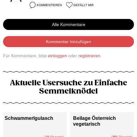
KOMMENTIEREN
GEFÄLLT MIR
Alle Kommentare
Kommentar hinzufügen
Für Kommentare, bitte
einloggen
oder
registrieren
.
Aktuelle Usersuche zu Einfache
Semmelknödel
Schwammerlgulasch
Beilage Österreich
vegetarisch
(
23
Rezepte)
(
381
Rezepte)