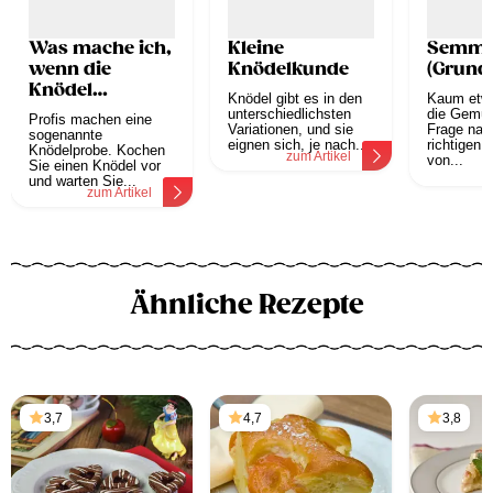
Was mache ich,
Kleine
Semme
wenn die
Knödelkunde
(Grund
Knödel
Knödel gibt es in den
Kaum etwa
zerfallen?
unterschiedlichsten
die Gemüte
Profis machen eine
Variationen, und sie
Frage nac
sogenannte
eignen sich, je nach...
richtigen 
Knödelprobe. Kochen
zum Artikel
von...
Sie einen Knödel vor
z
und warten Sie...
zum Artikel
Ähnliche Rezepte
3,7
4,7
3,8