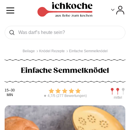
Toggle
Toggle
Was wollen Sie suchen
Suchen
Beilage
Knödel Rezepte
Einfache Semmelknödel
Einfache Semmelknödel
Kochdauer
Bewerten
Schwierig
15–30
MIN
★ 4,7/5 (277 Bewertungen)
mittel