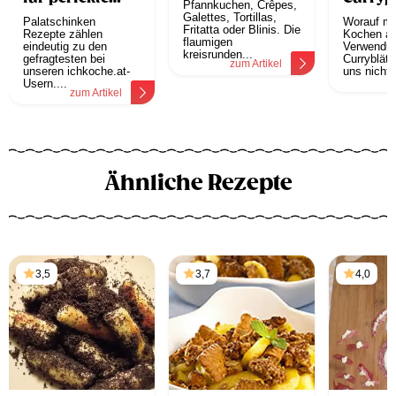
Pfannkuchen, Crêpes,
Palatschinken
Galettes, Tortillas,
Palatschinken
Worauf mu
Fritatta oder Blinis. Die
Rezepte zählen
Kochen ac
flaumigen
eindeutig zu den
Verwendu
kreisrunden...
gefragtesten bei
Curryblätte
zum Artikel
unseren ichkoche.at-
uns nicht 
z
Usern....
zum Artikel
Ähnliche Rezepte
3,5
3,7
4,0