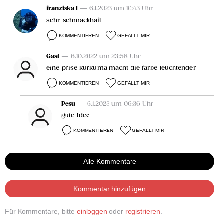
franziska 1
— 6.1.2023 um 10:43 Uhr
sehr schmackhaft
KOMMENTIEREN
GEFÄLLT MIR
Gast
— 6.10.2022 um 23:58 Uhr
eine prise kurkuma macht die farbe leuchtender!
KOMMENTIEREN
GEFÄLLT MIR
Pesu
— 6.1.2023 um 06:36 Uhr
gute Idee
KOMMENTIEREN
GEFÄLLT MIR
Alle Kommentare
Kommentar hinzufügen
Für Kommentare, bitte
einloggen
oder
registrieren
.