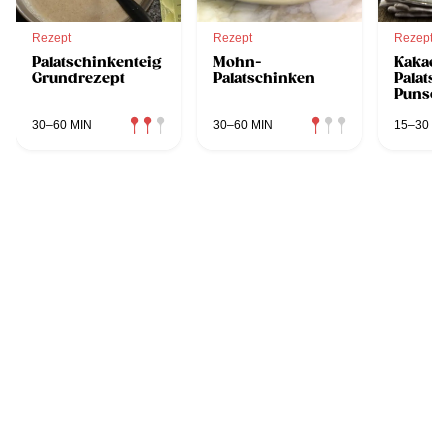
Rezept
Rezept
Rezept
Palatschinkenteig
Mohn-
Kakao-
Grundrezept
Palatschinken
Palatsc
Punsc
30–60 MIN
30–60 MIN
15–30 MI