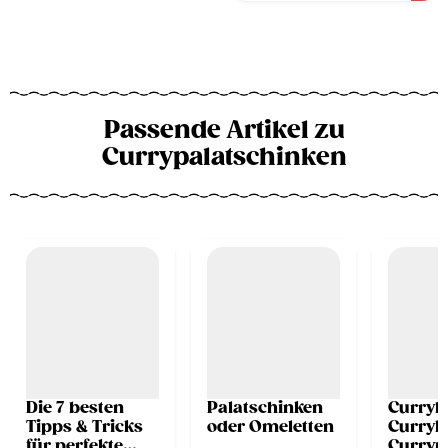
Passende Artikel zu
Currypalatschinken
Die 7 besten
Palatschinken
Currybl
Tipps & Tricks
oder Omeletten
Curryk
für perfekte
Curryp