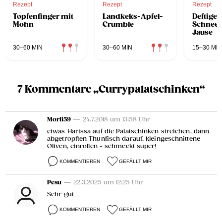
Rezept
Rezept
Rezept
Topfenfinger mit
Landkeks-Apfel-
Deftige
Mohn
Crumble
Schnee
Jause
30–60 MIN
30–60 MIN
15–30 MIN
7 Kommentare „Currypalatschinken“
Morli59
— 24.7.2018 um 13:58 Uhr
etwas Harissa auf die Palatschinken streichen, dann
abgetropften Thunfisch darauf, kleingeschnittene
Oliven, einrollen - schmeckt super!
KOMMENTIEREN
GEFÄLLT MIR
Pesu
— 22.3.2025 um 12:25 Uhr
Sehr gut
KOMMENTIEREN
GEFÄLLT MIR