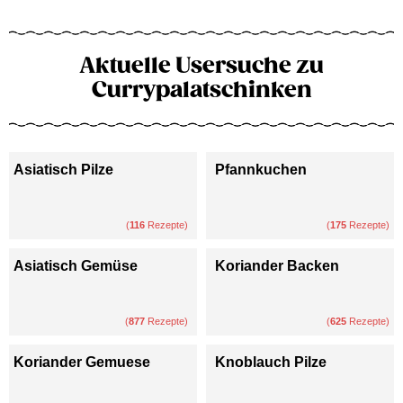
Aktuelle Usersuche zu
Currypalatschinken
Asiatisch Pilze
Pfannkuchen
(
116
Rezepte)
(
175
Rezepte)
Asiatisch Gemüse
Koriander Backen
(
877
Rezepte)
(
625
Rezepte)
Koriander Gemuese
Knoblauch Pilze