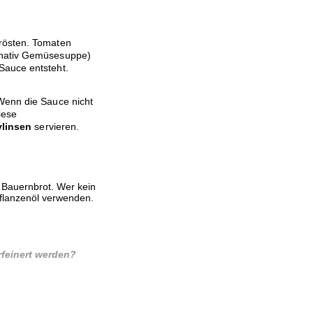
nrösten. Tomaten
rnativ Gemüsesuppe)
Sauce entsteht.
Wenn die Sauce nicht
iese
ylinsen
servieren.
s Bauernbrot. Wer kein
Pflanzenöl verwenden.
feinert werden?