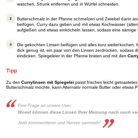
waschen, Strunk entfernen und in Würfel schneiden.
Butterschmalz in der Pfanne schmelzen und Zwiebel darin a
beifügen, Curry dazu geben und mit etwas Kochwasser (alte
aufgießen und etwas einköcheln lassen, sodass eine sämige 
Die gekochten Linsen beifügen und alles kurz weiterkochen. 
dick genug ist, ein paar von den Linsen zerdrücken, sodass d
eindicken. Spiegeleier in der Pfanne braten und mit den
Curr
Tipp
Zu den
Currylinsen mit Spiegelei
passt frisches leicht getoastete
Butterschmalz möchte, kann Alternativ normale Butter oder etwas 
Eine Frage an unsere User:
Womit können diese Linsen Ihrer Meinung nach noch ver
Jetzt kommentieren und Herzen sammeln!