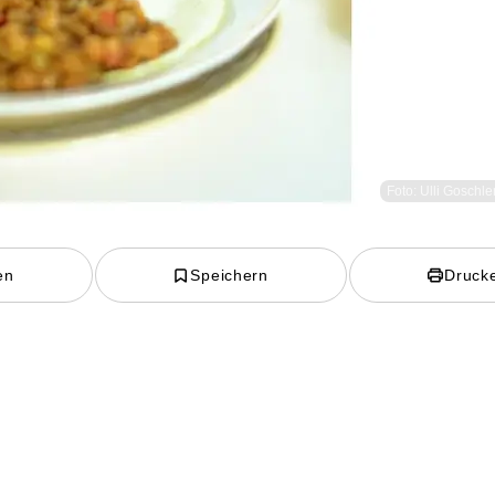
Foto: Ulli Goschle
en
Speichern
Druck