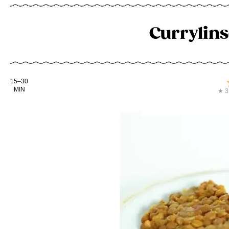
Currylins
Kochdauer
15–30
MIN
★ 3