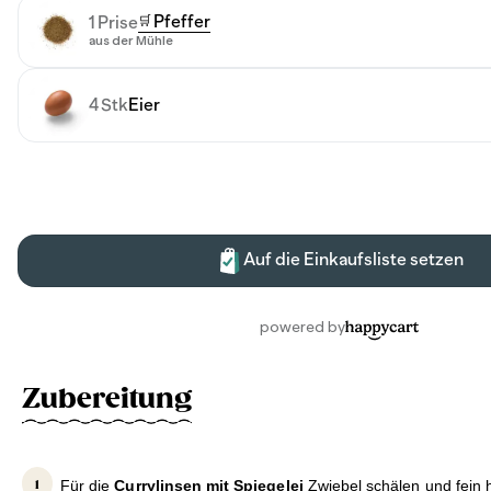
Zubereitung
Für die
Currylinsen mit Spiegelei
Zwiebel schälen und fein