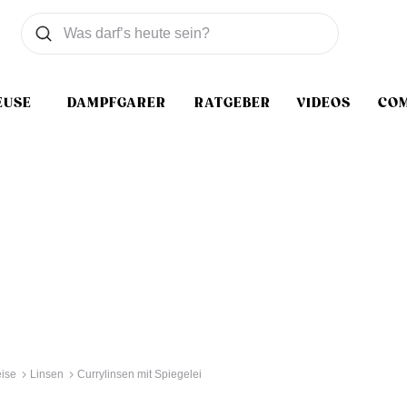
Was wollen Sie suchen
Suchen
EUSE
DAMPFGARER
RATGEBER
VIDEOS
CO
ise
Linsen
Currylinsen mit Spiegelei