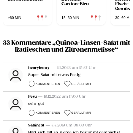
Cordon-Bleu
Fisch-
Gemüse
>60 MIN
15–30 MIN
30–60 MIN
33 Kommentare „Quinoa-Linsen-Salat mit
Radieschen und Zitronenmelisse“
henryhenry
— 11.11.2023 um 15:37 Uhr
Super Salat mit etwas Essig
KOMMENTIEREN
GEFÄLLT MIR
Pesu
— 19.12.2022 um 17:00 Uhr
sehr gut
KOMMENTIEREN
GEFÄLLT MIR
SabineSt
— 4.4.2019 um 08:00 Uhr
Hört sich toll an, werde ich bestimmt demnächst