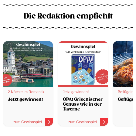
Die Redaktion empfiehlt
2 Nächte im Romantik
Jetzt gewinnen!
Beflügelnd
Hotel
Jetzt gewinnen!
OPA! Griechischer
Geflügel
Genuss wie in der
Taverne
zum Gewinnspiel
zum Gewinnspiel
z