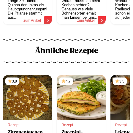
Lange Zeit diente
Worauf muss ich beim
Worauf mu
Quinoa den Inkas als
Kochen achten?
Kochen a
Hauptgrundnahrungsmittel.
Genauso wie viele
Radieschen
Die Pflanze stammt
Bohnensorten erhält
schon ein 
aus...
man Linsen bei uns...
auf jeder k
zum Artikel
zum Artikel
z
Ähnliche Rezepte
3,8
4,7
3,5
Rezept
Rezept
Rezept
Zitronenkuchen
Zucchini-
Leichte 