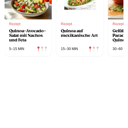
Rezept
Rezept
Rezept
Quinoa-Avocado-
Quinoa auf
Gefüllte
Salat mit Nachos
mexikanische Art
Paradei
und Feta
Quinoa
5–15 MIN
15–30 MIN
30–60 MI