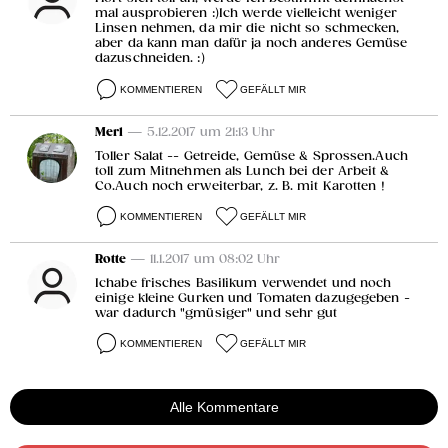
mal ausprobieren :)Ich werde vielleicht weniger
Linsen nehmen, da mir die nicht so schmecken,
aber da kann man dafür ja noch anderes Gemüse
dazuschneiden. :)
KOMMENTIEREN
GEFÄLLT MIR
Merl
— 5.12.2017 um 21:13 Uhr
Toller Salat -- Getreide, Gemüse & Sprossen.Auch
toll zum Mitnehmen als Lunch bei der Arbeit &
Co.Auch noch erweiterbar, z. B. mit Karotten !
KOMMENTIEREN
GEFÄLLT MIR
Rotte
— 11.1.2017 um 08:02 Uhr
Ichabe frisches Basilikum verwendet und noch
einige kleine Gurken und Tomaten dazugegeben -
war dadurch "gmüsiger" und sehr gut
KOMMENTIEREN
GEFÄLLT MIR
Alle Kommentare