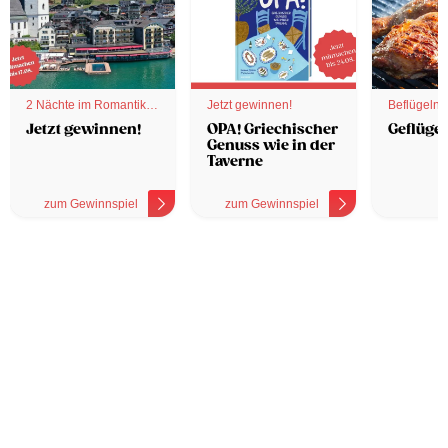
2 Nächte im Romantik
Jetzt gewinnen!
Beflügelnd
Hotel
Jetzt gewinnen!
OPA! Griechischer
Geflügel
Genuss wie in der
Taverne
zum Gewinnspiel
zum Gewinnspiel
z