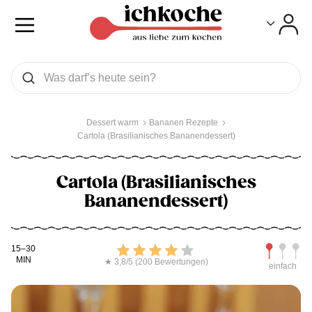
Toggle
Toggle
Was wollen Sie suchen
Suchen
Dessert warm
Bananen Rezepte
Cartola (Brasilianisches Bananendessert)
Cartola (Brasilianisches
Bananendessert)
Kochdauer
Bewerten
Schwierig
15–30
MIN
★ 3,8/5 (200 Bewertungen)
einfach