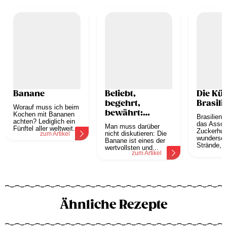
Banane
Beliebt,
Die Kü
begehrt,
Brasili
Worauf muss ich beim
bewährt:
Kochen mit Bananen
Brasilien 
achten? Lediglich ein
Banane
das Assoz
Man muss darüber
Fünftel aller weltweit...
Zuckerhut
nicht diskutieren: Die
zum Artikel
wundersc
Banane ist eines der
Strände,..
wertvollsten und...
z
zum Artikel
Ähnliche Rezepte