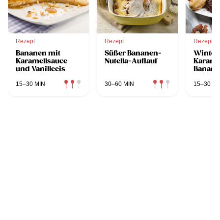
Rezept
Rezept
Rezept
Bananen mit
Süßer Bananen-
Winterg
Karamellsauce
Nutella-Auflauf
Karamel
und Vanilleeis
Banane
15–30 MIN
30–60 MIN
15–30 MI