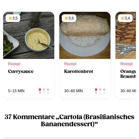
3,5
3,6
3,4
Rezept
Rezept
Rezept
Currysauce
Karottenbrot
Orangen
Braunhi
5–15 MIN
30–60 MIN
30–60 MIN
37 Kommentare „Cartola (Brasilianisches
Bananendessert)“