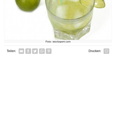
Foto: stockxpert.com
Facebook
Twitter
Whatsapp senden
Pin it
Teilen:
Drucken: