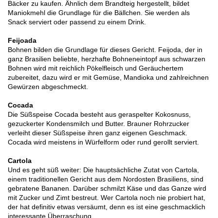
Bäcker zu kaufen. Ähnlich dem Brandteig hergestellt, bildet
Maniokmehl die Grundlage für die Bällchen. Sie werden als
Snack serviert oder passend zu einem Drink.
Feijoada
Bohnen bilden die Grundlage für dieses Gericht. Feijoda, der in
ganz Brasilien beliebte, herzhafte Bohneneintopf aus schwarzen
Bohnen wird mit reichlich Pökelfleisch und Geräuchertem
zubereitet, dazu wird er mit Gemüse, Mandioka und zahlreichnen
Gewürzen abgeschmeckt.
Cocada
Die Süßspeise Cocada besteht aus geraspelter Kokosnuss,
gezuckerter Kondensmilch und Butter. Brauner Rohrzucker
verleiht dieser Süßspeise ihren ganz eigenen Geschmack.
Cocada wird meistens in Würfelform oder rund gerollt serviert.
Cartola
Und es geht süß weiter: Die hauptsächliche Zutat von Cartola,
einem traditionellen Gericht aus dem Nordosten Brasiliens, sind
gebratene Bananen. Darüber schmilzt Käse und das Ganze wird
mit Zucker und Zimt bestreut. Wer Cartola noch nie probiert hat,
der hat definitiv etwas versäumt, denn es ist eine geschmacklich
interessante Überraschung.