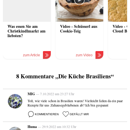
Was essen Sie am
Video - Schüsserl aus
Video - G
Christkindlmarkt am
Cookie-Teig
Cloud Br
liebsten?
zum Article
zum Video
8 Kommentare „Die Küche Brasiliens“
MIG
— 7.10.2022 um 23:27 Uhr
Toll, wie viele schon in Brasilien waren! Vielleicht fallen da ein paar
Rezepte für uns Zuhausegebliebenen ab? Ich bin gespannt
KOMMENTIEREN
GEFÄLLT MIR
Huma
— 29.9.2022 um 10:32 Uhr