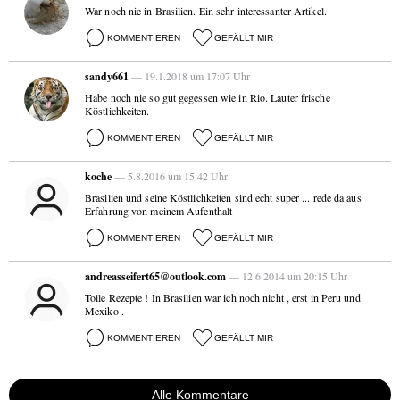
War noch nie in Brasilien. Ein sehr interessanter Artikel.
KOMMENTIEREN
GEFÄLLT MIR
sandy661
— 19.1.2018 um 17:07 Uhr
Habe noch nie so gut gegessen wie in Rio. Lauter frische
Köstlichkeiten.
KOMMENTIEREN
GEFÄLLT MIR
koche
— 5.8.2016 um 15:42 Uhr
Brasilien und seine Köstlichkeiten sind echt super ... rede da aus
Erfahrung von meinem Aufenthalt
KOMMENTIEREN
GEFÄLLT MIR
andreasseifert65@outlook.com
— 12.6.2014 um 20:15 Uhr
Tolle Rezepte ! In Brasilien war ich noch nicht , erst in Peru und
Mexiko .
KOMMENTIEREN
GEFÄLLT MIR
Alle Kommentare