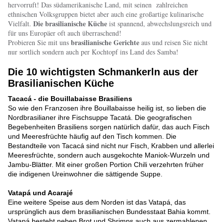
hervorruft! Das südamerikanische Land, mit seinen zahlreichen
ethnischen Volksgruppen bietet aber auch eine großartige kulinarische
Die brasilianische Küche
Vielfalt.
ist spannend, abwechslungsreich und
für uns Europäer oft auch überraschend!
brasilianische Gerichte
Probieren Sie mit uns
aus und reisen Sie nicht
nur sortlich sondern auch per Kochtopf ins Land des Samba!
Die 10 wichtigsten Schmankerln aus der
Brasilianischen Küche
Tacacá - die Bouillabaisse Brasiliens
So wie den Franzosen ihre Bouillabaisse heilig ist, so lieben die
Nordbrasilianer ihre Fischsuppe Tacatá. Die geografischen
Begebenheiten Brasiliens sorgen natürlich dafür, das auch Fisch
und Meeresfrüchte häufig auf den Tisch kommen. Die
Bestandteile von Tacacá sind nicht nur Fisch, Krabben und allerlei
Meeresfrüchte, sondern auch ausgekochte Maniok-Wurzeln und
Jambu-Blätter. Mit einer großen Portion Chili verzehrten früher
die indigenen Ureinwohner die sättigende Suppe.
Vatapá und Acarajé
Eine weitere Speise aus dem Norden ist das Vatapá, das
ursprünglich aus dem brasilianischen Bundesstaat Bahia kommt.
Vatapá besteht neben Brot und Shrimps auch aus zermahlenen