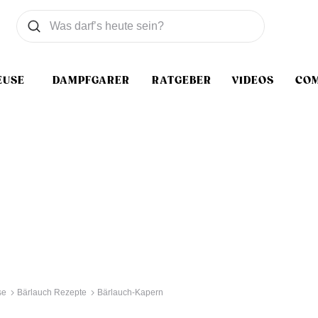
Was wollen Sie suchen
Suchen
EUSE
DAMPFGARER
RATGEBER
VIDEOS
CO
se
Bärlauch Rezepte
Bärlauch-Kapern