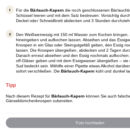
Für die
Bärlauch-Kapern
die noch geschlossenen Bärlauchbl
Schüssel leeren und mit dem Salz bestreuen. Vorsichtig durc
Deckel oder Schneidbrett abdecken und 3 Stunden durchzieh
Den Weißweinessig mit 150 ml Wasser zum Kochen bringen,
hineingeben und aufkochen lassen. Abseihen und das Essigw
Knospen in ein Glas oder Steingutgefäß geben, den Essig n
lassen. Die Knospen übergießen, abdecken und 2 Tagen durc
Danach erneut abseihen und den Essig nochmals aufkochen. 
off-Gläser geben und mit dem Essigwasser übergießen – sie 
Sud bedeckt sein. Mithilfe einer Pipette etwas Alkohol darüb
sofort verschließen. Die
Bärlauch-Kapern
kühl und dunkel la
Tipp
Nach diesem Rezept für
Bärlauch-Kapern
können Sie auch falsch
Gänseblümchenknospen zubereiten.
Foto hochladen