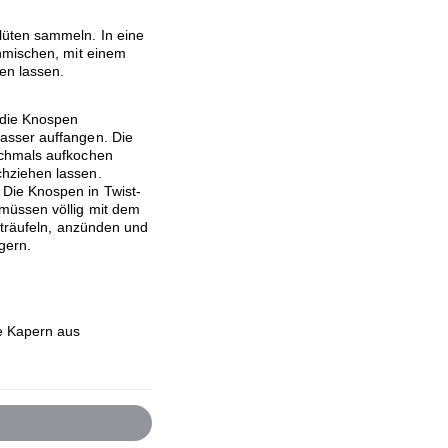
üten sammeln. In eine
hmischen, mit einem
en lassen.
 die Knospen
asser auffangen. Die
ochmals aufkochen
hziehen lassen.
Die Knospen in Twist-
müssen völlig mit dem
erträufeln, anzünden und
gern.
e Kapern aus