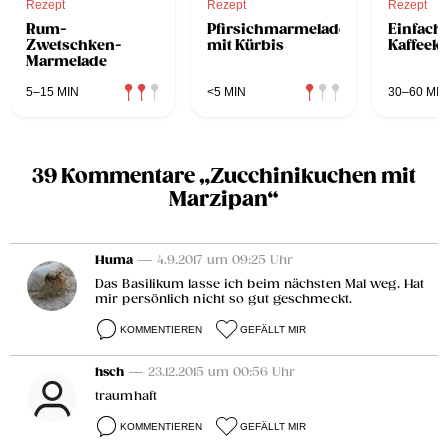
Rezept
Rezept
Rezept
Rum-
Pfirsichmarmelade
Einfach
Zwetschken-
mit Kürbis
Kaffeek
Marmelade
5–15 MIN
<5 MIN
30–60 MIN
39 Kommentare „Zucchinikuchen mit
Marzipan“
Huma
— 4.9.2017 um 09:25 Uhr
Das Basilikum lasse ich beim nächsten Mal weg. Hat
mir persönlich nicht so gut geschmeckt.
KOMMENTIEREN
GEFÄLLT MIR
hsch
— 23.12.2015 um 00:56 Uhr
traumhaft
KOMMENTIEREN
GEFÄLLT MIR