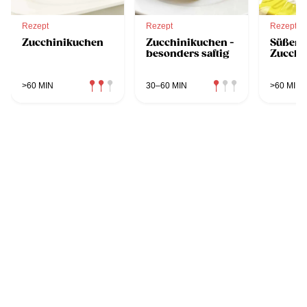
Rezept
Rezept
Rezept
Zucchinikuchen
Zucchinikuchen -
Süßer
besonders saftig
Zucchi
>60 MIN
30–60 MIN
>60 MIN