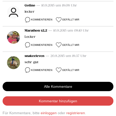
Golino
— 10.9.2015 um 18:08 Uhr
lecker
KOMMENTIEREN
GEFÄLLT MIR
Marathon 42,2
— 10.9.2015 um 08:10 Uhr
Lecker
KOMMENTIEREN
GEFÄLLT MIR
snakeeleven
— 20.8.2015 um 18:37 Uhr
sehr gut
KOMMENTIEREN
GEFÄLLT MIR
Alle Kommentare
Kommentar hinzufügen
Für Kommentare, bitte
einloggen
oder
registrieren
.