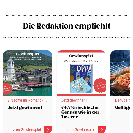
Die Redaktion empfiehlt
2 Nächte im Romantik
Jetzt gewinnen!
Beflügelnd
Hotel
Jetzt gewinnen!
OPA! Griechischer
Geflügel
Genuss wie in der
Taverne
zum Gewinnspiel
zum Gewinnspiel
z