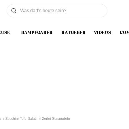
Was wollen Sie suchen
Suchen
EUSE
DAMPFGARER
RATGEBER
VIDEOS
CO
e
Zucchini-Tofu-Salat mit 2erlei Glasnudeln