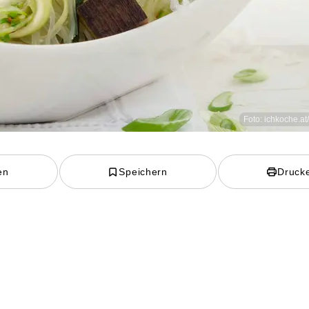
Foto: ichkoche.at
en
Speichern
Druck