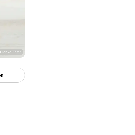
/Blanka Kefer
en