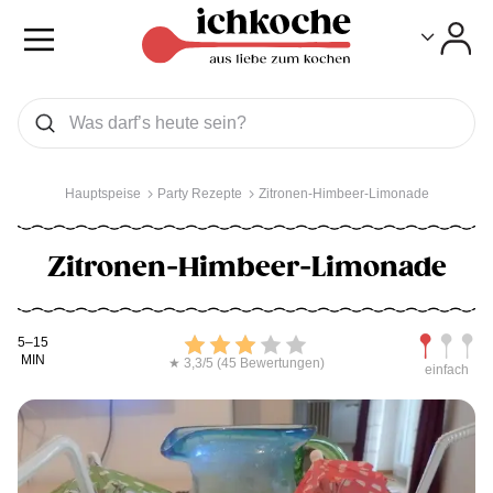
Toggle
Toggle
Was wollen Sie suchen
Suchen
Hauptspeise
Party Rezepte
Zitronen-Himbeer-Limonade
Zitronen-Himbeer-Limonade
Kochdauer
Bewerten
Schwierig
5–15
MIN
★ 3,3/5 (45 Bewertungen)
einfach