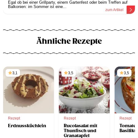
Egal ob bei einer Grillparty, einem Gartenfest oder beim Treffen auf
Balkonien: im Sommer ist eine...
zum Artikel
Ähnliche Rezepte
3,1
3,5
3,5
Rezept
Rezept
Rezept
Erdnussküchlein
Rucolasalat mit
Tomate
Thunfisch und
Basilik
Granatapfel