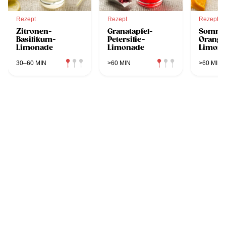
Rezept
Rezept
Rezept
Zitronen-
Granatapfel-
Sommer
Basilikum-
Petersilie-
Orange
Limonade
Limonade
Limon
30–60 MIN
>60 MIN
>60 MIN