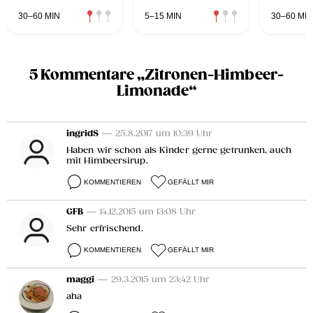
30–60 MIN
5–15 MIN
30–60 MIN
5 Kommentare „Zitronen-Himbeer-
Limonade“
ingridS
— 25.8.2017 um 10:39 Uhr
Haben wir schon als Kinder gerne getrunken, auch
mit Himbeersirup.
KOMMENTIEREN
GEFÄLLT MIR
GFB
— 14.12.2015 um 13:08 Uhr
Sehr erfrischend.
KOMMENTIEREN
GEFÄLLT MIR
maggi
— 29.3.2015 um 23:42 Uhr
aha