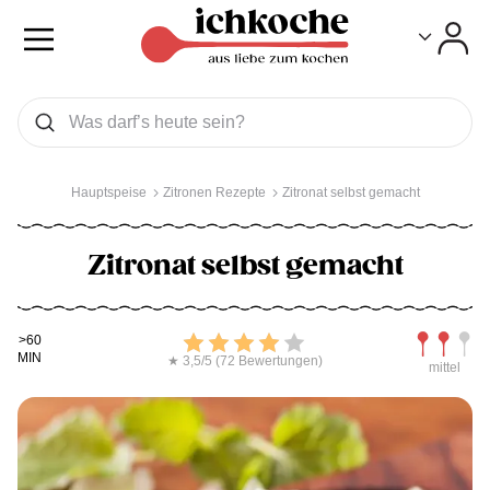
Toggle
Toggle
Was wollen Sie suchen
Suchen
Hauptspeise
Zitronen Rezepte
Zitronat selbst gemacht
Zitronat selbst gemacht
Kochdauer
Bewerten
Schwierig
>60
MIN
★ 3,5/5 (72 Bewertungen)
mittel