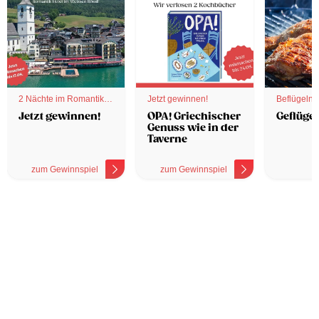
2 Nächte im Romantik
Jetzt gewinnen!
Beflügelnd
Hotel
Jetzt gewinnen!
OPA! Griechischer
Geflügel
Genuss wie in der
Taverne
zum Gewinnspiel
zum Gewinnspiel
z