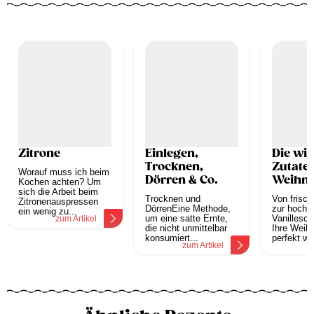
Zitrone
Einlegen,
Die wic
Trocknen,
Zutaten
Worauf muss ich beim
Dörren & Co.
Weihna
Kochen achten? Um
sich die Arbeit beim
Trocknen und
Von frisch
Zitronenauspressen
DörrenEine Methode,
zur hochw
ein wenig zu...
um eine satte Ernte,
Vanillesch
zum Artikel
die nicht unmittelbar
Ihre Weih
konsumiert...
perfekt we
zum Artikel
z