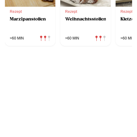
Rezept
Rezept
Rezept
Marzipanstollen
Weihnachtsstollen
Kletze
>60 MIN
>60 MIN
>60 MIN