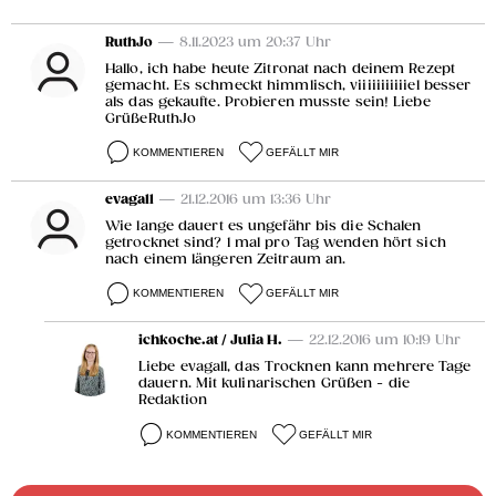
RuthJo
— 8.11.2023 um 20:37 Uhr
Hallo, ich habe heute Zitronat nach deinem Rezept
gemacht. Es schmeckt himmlisch, viiiiiiiiiiiel besser
als das gekaufte. Probieren musste sein! Liebe
GrüßeRuthJo
KOMMENTIEREN
GEFÄLLT MIR
evagall
— 21.12.2016 um 13:36 Uhr
Wie lange dauert es ungefähr bis die Schalen
getrocknet sind? 1 mal pro Tag wenden hört sich
nach einem längeren Zeitraum an.
KOMMENTIEREN
GEFÄLLT MIR
ichkoche.at / Julia H.
— 22.12.2016 um 10:19 Uhr
Liebe evagall, das Trocknen kann mehrere Tage
dauern. Mit kulinarischen Grüßen - die
Redaktion
KOMMENTIEREN
GEFÄLLT MIR