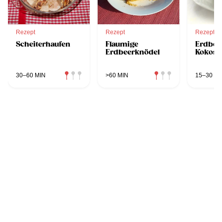
Rezept
Rezept
Rezept
Scheiterhaufen
Flaumige
Erdbee
Erdbeerknödel
Kokosc
30–60 MIN
>60 MIN
15–30 MI