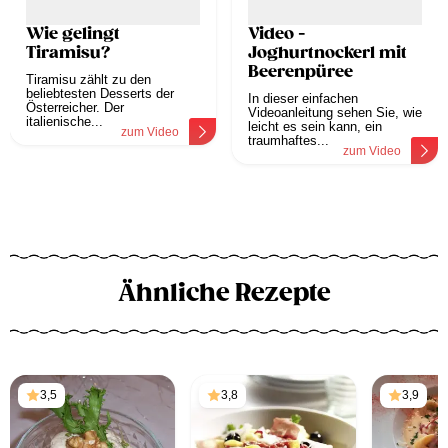
Wie gelingt
Video -
Tiramisu?
Joghurtnockerl mit
Beerenpüree
Tiramisu zählt zu den
beliebtesten Desserts der
In dieser einfachen
Österreicher. Der
Videoanleitung sehen Sie, wie
italienische...
leicht es sein kann, ein
zum Video
traumhaftes...
zum Video
Ähnliche Rezepte
3,5
3,8
3,9