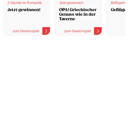
2 Nächte im Romantik
Jetzt gewinnen!
Beflügelnd
Hotel
Jetzt gewinnen!
OPA! Griechischer
Geflügel
Genuss wie in der
Taverne
zum Gewinnspiel
zum Gewinnspiel
z