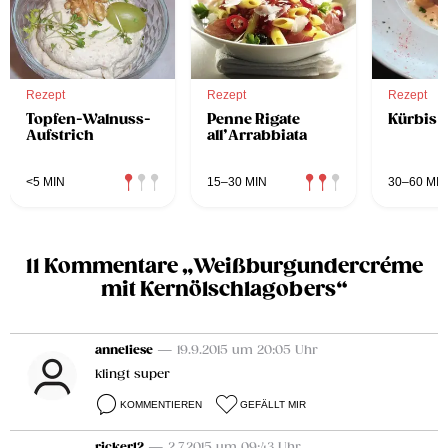
Rezept
Rezept
Rezept
Topfen-Walnuss-
Penne Rigate
Kürbis T
Aufstrich
all’Arrabbiata
<5 MIN
15–30 MIN
30–60 MIN
11 Kommentare „Weißburgundercréme
mit Kernölschlagobers“
anneliese
— 19.9.2015 um 20:05 Uhr
klingt super
KOMMENTIEREN
GEFÄLLT MIR
rickerl2
— 2.7.2015 um 09:43 Uhr