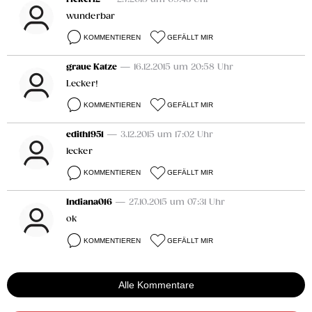
wunderbar
KOMMENTIEREN
GEFÄLLT MIR
graue Katze
— 16.12.2015 um 20:58 Uhr
Lecker!
KOMMENTIEREN
GEFÄLLT MIR
edith1951
— 3.12.2015 um 17:02 Uhr
lecker
KOMMENTIEREN
GEFÄLLT MIR
Indiana016
— 27.10.2015 um 07:31 Uhr
ok
KOMMENTIEREN
GEFÄLLT MIR
Alle Kommentare