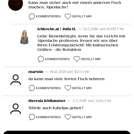
Kann man sicher auch mit einem anderem Fisch
machen. Alpenlachs?
KOMMENTIEREN
GEFÄLLT MIR
ichkoche.at / Julia H.
— 13.5.2016 um 10:09 Uhr
Liebe Bienenkönigin, wenn Sie das Gericht mit
Alpenlachs probieren, freuen wir uns über
Ihren Erfahrungsbericht! Mit kulinarischen
Grüßen - die Redaktion
KOMMENTIEREN
GEFÄLLT MIR
marwin
— 16.12.2021 um 11:23 Uhr
da kann man viele Sorten Fisch nehmen
KOMMENTIEREN
GEFÄLLT MIR
theresia feldbaumer
— 2.5.2018 um 23:14 Uhr
Würde auch Kabeljau gehen?
KOMMENTIEREN
GEFÄLLT MIR