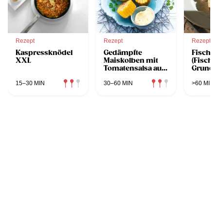
Rezept
Rezept
Rezept
Kaspressknödel
Gedämpfte
Fischte
XXL
Maiskolben mit
(Fischf
Tomatensalsa aus
Grundr
dem Dampfgarer
15–30 MIN
30–60 MIN
>60 MIN