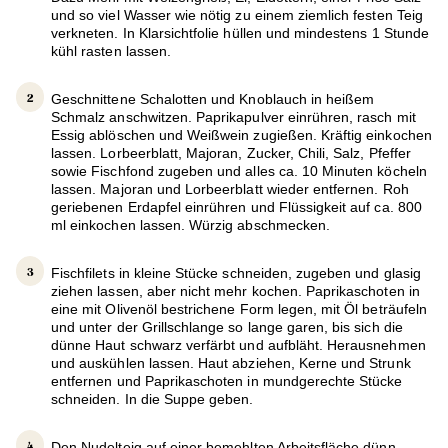
und so viel Wasser wie nötig zu einem ziemlich festen Teig
verkneten. In Klarsichtfolie hüllen und mindestens 1 Stunde
kühl rasten lassen.
Geschnittene Schalotten und Knoblauch in heißem
Schmalz anschwitzen. Paprikapulver einrühren, rasch mit
Essig ablöschen und Weißwein zugießen. Kräftig einkochen
lassen. Lorbeerblatt, Majoran, Zucker, Chili, Salz, Pfeffer
sowie Fischfond zugeben und alles ca. 10 Minuten köcheln
lassen. Majoran und Lorbeerblatt wieder entfernen. Roh
geriebenen Erdapfel einrühren und Flüssigkeit auf ca. 800
ml einkochen lassen. Würzig abschmecken.
Fischfilets in kleine Stücke schneiden, zugeben und glasig
ziehen lassen, aber nicht mehr kochen. Paprikaschoten in
eine mit Olivenöl bestrichene Form legen, mit Öl beträufeln
und unter der Grillschlange so lange garen, bis sich die
dünne Haut schwarz verfärbt und aufbläht. Herausnehmen
und auskühlen lassen. Haut abziehen, Kerne und Strunk
entfernen und Paprikaschoten in mundgerechte Stücke
schneiden. In die Suppe geben.
Den Nudelteig auf einer bemehlten Arbeitsfläche dünn