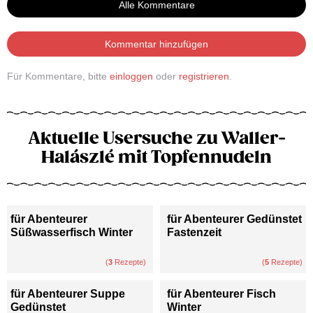
Alle Kommentare
Kommentar hinzufügen
Für Kommentare, bitte
einloggen
oder
registrieren
.
Aktuelle Usersuche zu Waller-
Halászlé mit Topfennudeln
für Abenteurer
für Abenteurer Gedünstet
Süßwasserfisch Winter
Fastenzeit
(
3
Rezepte)
(
5
Rezepte)
für Abenteurer Suppe
für Abenteurer Fisch
Gedünstet
Winter