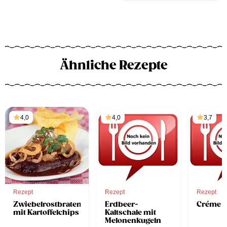
Ähnliche Rezepte
4,0
4,0
3,7
Rezept
Rezept
Rezept
Zwiebelrostbraten
Erdbeer-
Créme C
mit Kartoffelchips
Kaltschale mit
Melonenkugeln