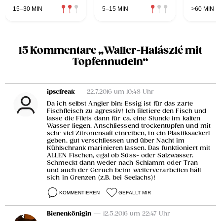
15–30 MIN
5–15 MIN
>60 MIN
15 Kommentare „Waller-Halászlé mit
Topfennudeln“
ipscfreak
— 22.7.2016 um 10:48 Uhr
Da ich selbst Angler bin: Essig ist für das zarte
Fischfleisch zu agressiv! Ich filetiere den Fisch und
lasse die Filets dann für ca. eine Stunde im kalten
Wasser liegen. Anschliessend trockentupfen und mit
sehr viel Zitronensaft einreiben, in ein Plastiksackerl
geben, gut verschliessen und über Nacht im
Kühlschrank marinieren lassen. Das funktioniert mit
ALLEN Fischen, egal ob Süss- oder Salzwasser.
Schmeckt dann weder nach Schlamm oder Tran
und auch der Geruch beim weiterverarbeiten hält
sich in Grenzen (z.B. bei Seelachs)!
KOMMENTIEREN
GEFÄLLT MIR
Bienenkönigin
— 12.5.2016 um 22:47 Uhr